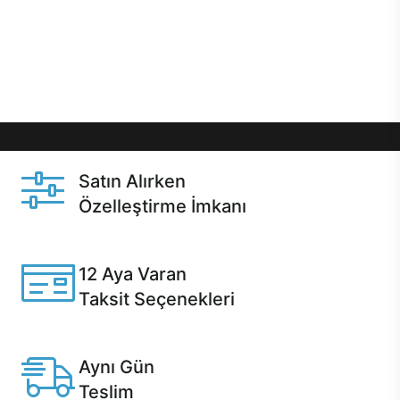
gibi özel fırsatlar Casper kullanıcılarını bekliyor.
Üstelik satın alma ve satın alma sonrasında hızlı
destek sayesinde Casper kullanıcıların her zaman
yanında!
Satın Alırken
Özelleştirme İmkanı
Casper ürünlerini satın alırken ihtiyacınıza göre
özelleştirebilirsiniz.
12 Aya Varan
Taksit Seçenekleri
Anlaşmalı kredi kartlarına 12 aya varan taksit seçenekleri
Casper'da.
Aynı Gün
Teslim