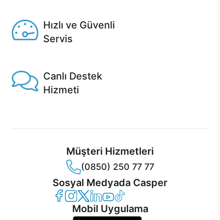
Seçili ürünlerde Aynı Gün Teslim!
Hızlı ve Güvenli
Servis
1 Saatte servis, Jet servis ve Turbo servis seçenekleri
Casper'da!
Canlı Destek
Hizmeti
Ürünlerinizle ilgili Casper Canlı Destek hizmeti her daim
sizinle.
Müşteri Hizmetleri
(0850) 250 77 77
Sosyal Medyada Casper
Casper Facebook
Casper Instagram
Casper Twitter
Casper LinkedIn
Casper YouTube
Casper TikTok
Mobil Uygulama