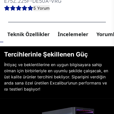
E75Z.225F-DE50A-VRG
5 Yorum
Teknik Özellikler
İncelemeler
Yoruml
Tercihlerinle Şekillenen Güç
İhtiyaç ve beklentilerine en uygun bilgisayara sahip
olman için birbirleriyle en uyumlu şekilde çalışacak, en
üst kalite ürünler tercihini bekliyor. Siparişini verdiğin
anda sana özel üretilen Excalibur’unun performans ve
ısı testleri başlıyor!