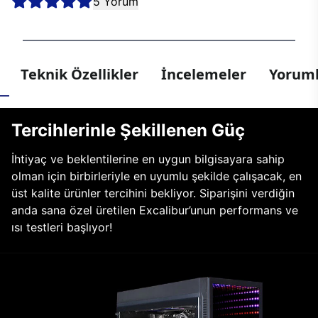
5 Yorum
Teknik Özellikler
İncelemeler
Yoruml
Tercihlerinle Şekillenen Güç
İhtiyaç ve beklentilerine en uygun bilgisayara sahip
olman için birbirleriyle en uyumlu şekilde çalışacak, en
üst kalite ürünler tercihini bekliyor. Siparişini verdiğin
anda sana özel üretilen Excalibur’unun performans ve
ısı testleri başlıyor!