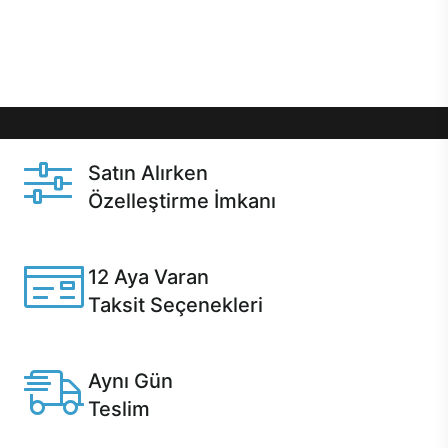
Üstelik satın alma ve satın alma sonrasında hızlı
destek sayesinde Casper kullanıcıların her zaman
yanında!
Satın Alırken
Özelleştirme İmkanı
Casper ürünlerini satın alırken ihtiyacınıza göre
özelleştirebilirsiniz.
12 Aya Varan
Taksit Seçenekleri
Anlaşmalı kredi kartlarına 12 aya varan taksit seçenekleri
Casper'da.
Aynı Gün
Teslim
Seçili ürünlerde Aynı Gün Teslim!