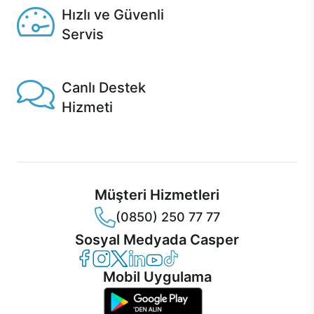
Hızlı ve Güvenli
Servis
1 Saatte servis, Jet servis ve Turbo servis seçenekleri
Casper'da!
Canlı Destek
Hizmeti
Ürünlerinizle ilgili Casper Canlı Destek hizmeti her daim
sizinle.
Müşteri Hizmetleri
(0850) 250 77 77
Sosyal Medyada Casper
Casper Facebook
Casper Instagram
Casper Twitter
Casper LinkedIn
Casper YouTube
Casper TikTok
Mobil Uygulama