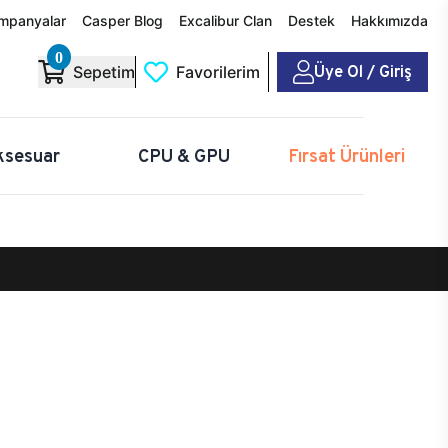
mpanyalar
Casper Blog
Excalibur Clan
Destek
Hakkımızda
0
Üye Ol / Giriş
Sepetim
Favorilerim
ksesuar
CPU & GPU
Fırsat Ürünleri