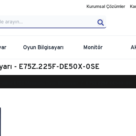
Kurumsal Çözümler
Ka
yar
Oyun Bilgisayarı
Monitör
A
ayarı - E75Z.225F-DE50X-0SE
calibur E750 Masaüstü Oyun Bilgisayarı
E75Z.225F-DE50X-0SE