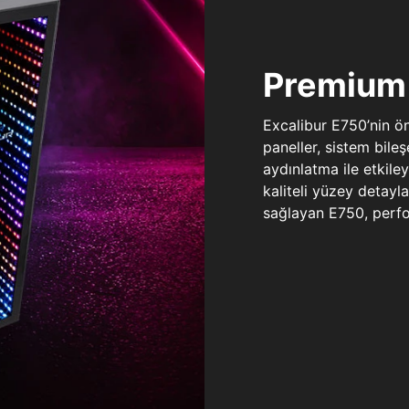
Premium 
Excalibur E750’nin ö
paneller, sistem bile
aydınlatma ile etkile
kaliteli yüzey detay
sağlayan E750, perfo