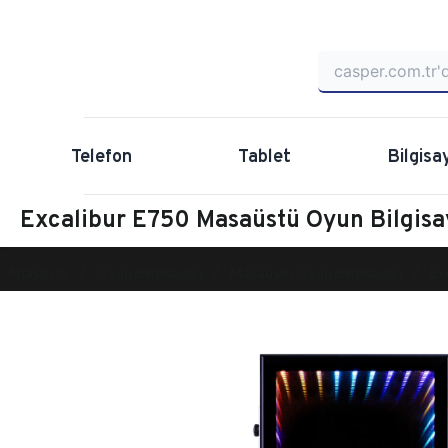
Telefon
Tablet
Bilgisa
Excalibur E750 Masaüstü Oyun Bilgis
Anasayfa
Oyun Bilgisayarı
Masaüstü Oyun Bilgisayarı
Ex