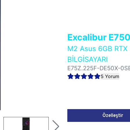
Excalibur E75
M2 Asus 6GB RT
BİLGİSAYARI
E75Z.225F-DE50X-0S
5 Yorum
Özelleştir