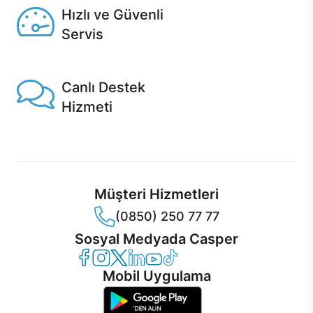
Hızlı ve Güvenli
Servis
1 Saatte servis, Jet servis ve Turbo servis seçenekleri
Casper'da!
Canlı Destek
Hizmeti
Ürünlerinizle ilgili Casper Canlı Destek hizmeti her daim
sizinle.
Müşteri Hizmetleri
(0850) 250 77 77
Sosyal Medyada Casper
Casper Facebook
Casper Instagram
Casper Twitter
Casper LinkedIn
Casper YouTube
Casper TikTok
Mobil Uygulama