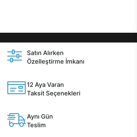
Üstelik satın alma ve satın alma sonrasında hızlı
destek sayesinde Casper kullanıcıların her zaman
yanında!
Satın Alırken
Özelleştirme İmkanı
Casper ürünlerini satın alırken ihtiyacınıza göre
özelleştirebilirsiniz.
12 Aya Varan
Taksit Seçenekleri
Anlaşmalı kredi kartlarına 12 aya varan taksit seçenekleri
Casper'da.
Aynı Gün
Teslim
Seçili ürünlerde Aynı Gün Teslim!