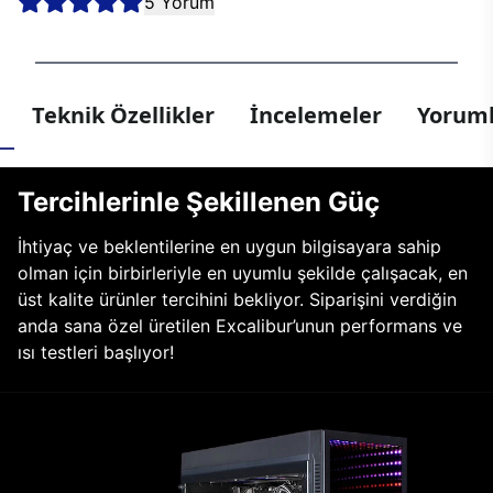
5 Yorum
Teknik Özellikler
İncelemeler
Yoruml
Tercihlerinle Şekillenen Güç
İhtiyaç ve beklentilerine en uygun bilgisayara sahip
olman için birbirleriyle en uyumlu şekilde çalışacak, en
üst kalite ürünler tercihini bekliyor. Siparişini verdiğin
anda sana özel üretilen Excalibur’unun performans ve
ısı testleri başlıyor!