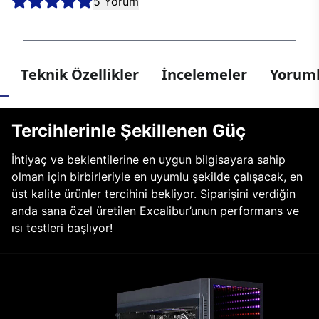
5 Yorum
Teknik Özellikler
İncelemeler
Yoruml
Tercihlerinle Şekillenen Güç
İhtiyaç ve beklentilerine en uygun bilgisayara sahip
olman için birbirleriyle en uyumlu şekilde çalışacak, en
üst kalite ürünler tercihini bekliyor. Siparişini verdiğin
anda sana özel üretilen Excalibur’unun performans ve
ısı testleri başlıyor!