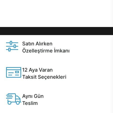
Üstelik satın alma ve satın alma sonrasında hızlı
destek sayesinde Casper kullanıcıların her zaman
yanında!
Satın Alırken
Özelleştirme İmkanı
Casper ürünlerini satın alırken ihtiyacınıza göre
özelleştirebilirsiniz.
12 Aya Varan
Taksit Seçenekleri
Anlaşmalı kredi kartlarına 12 aya varan taksit seçenekleri
Casper'da.
Aynı Gün
Teslim
Seçili ürünlerde Aynı Gün Teslim!