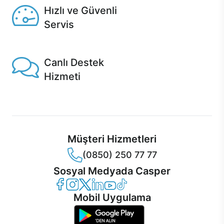
Hızlı ve Güvenli
Servis
1 Saatte servis, Jet servis ve Turbo servis seçenekleri
Casper'da!
Canlı Destek
Hizmeti
Ürünlerinizle ilgili Casper Canlı Destek hizmeti her daim
sizinle.
Müşteri Hizmetleri
(0850) 250 77 77
Sosyal Medyada Casper
Casper Facebook
Casper Instagram
Casper Twitter
Casper LinkedIn
Casper YouTube
Casper TikTok
Mobil Uygulama