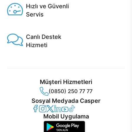
Hızlı ve Güvenli
Servis
1 Saatte servis, Jet servis ve Turbo servis seçenekleri
Casper'da!
Canlı Destek
Hizmeti
Ürünlerinizle ilgili Casper Canlı Destek hizmeti her daim
sizinle.
Müşteri Hizmetleri
(0850) 250 77 77
Sosyal Medyada Casper
Casper Facebook
Casper Instagram
Casper Twitter
Casper LinkedIn
Casper YouTube
Casper TikTok
Mobil Uygulama