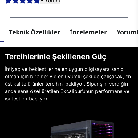
5 Yorum
Teknik Özellikler
İncelemeler
Yoruml
Tercihlerinle Şekillenen Güç
İhtiyaç ve beklentilerine en uygun bilgisayara sahip
olman için birbirleriyle en uyumlu şekilde çalışacak, en
üst kalite ürünler tercihini bekliyor. Siparişini verdiğin
anda sana özel üretilen Excalibur’unun performans ve
ısı testleri başlıyor!