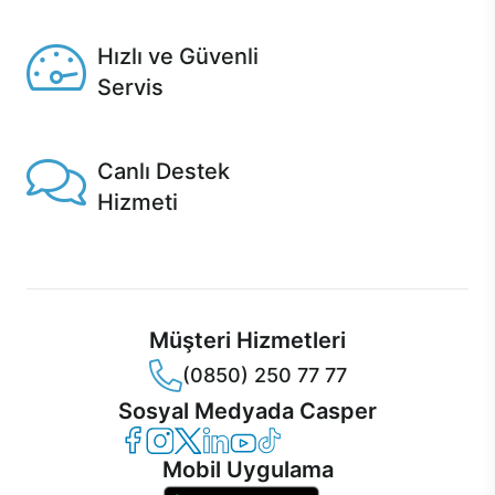
Seçili ürünlerde Aynı Gün Teslim!
Hızlı ve Güvenli
Servis
1 Saatte servis, Jet servis ve Turbo servis seçenekleri
Casper'da!
Canlı Destek
Hizmeti
Ürünlerinizle ilgili Casper Canlı Destek hizmeti her daim
sizinle.
Müşteri Hizmetleri
(0850) 250 77 77
Sosyal Medyada Casper
Casper Facebook
Casper Instagram
Casper Twitter
Casper LinkedIn
Casper YouTube
Casper TikTok
Mobil Uygulama