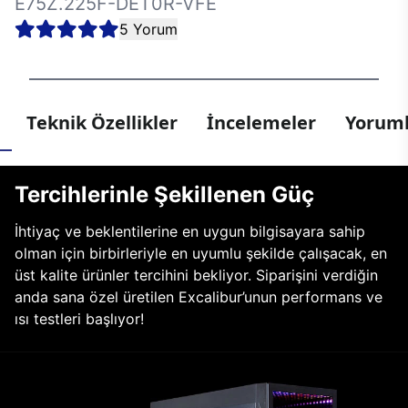
E75Z.225F-DET0R-VFE
5 Yorum
Teknik Özellikler
İncelemeler
Yoruml
Tercihlerinle Şekillenen Güç
İhtiyaç ve beklentilerine en uygun bilgisayara sahip
olman için birbirleriyle en uyumlu şekilde çalışacak, en
üst kalite ürünler tercihini bekliyor. Siparişini verdiğin
anda sana özel üretilen Excalibur’unun performans ve
ısı testleri başlıyor!