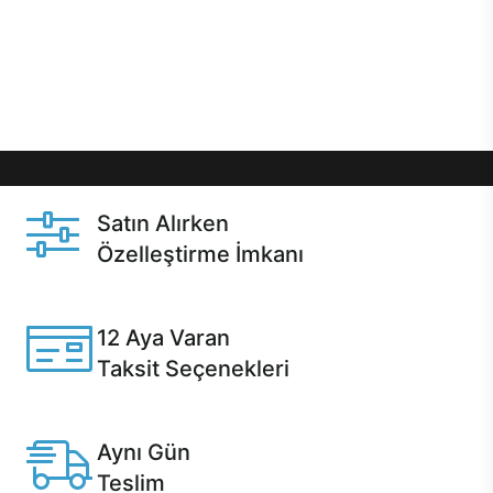
gibi özel fırsatlar Casper kullanıcılarını bekliyor.
Üstelik satın alma ve satın alma sonrasında hızlı
destek sayesinde Casper kullanıcıların her zaman
yanında!
Satın Alırken
Özelleştirme İmkanı
Casper ürünlerini satın alırken ihtiyacınıza göre
özelleştirebilirsiniz.
12 Aya Varan
Taksit Seçenekleri
Anlaşmalı kredi kartlarına 12 aya varan taksit seçenekleri
Casper'da.
Aynı Gün
Teslim