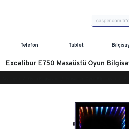
Telefon
Tablet
Bilgisa
Excalibur E750 Masaüstü Oyun Bilgis
Anasayfa
Oyun Bilgisayarı
Masaüstü Oyun Bilgisayarı
Ex