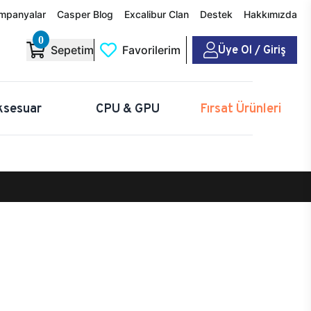
mpanyalar
Casper Blog
Excalibur Clan
Destek
Hakkımızda
0
Üye Ol / Giriş
Sepetim
Favorilerim
ksesuar
CPU & GPU
Fırsat Ürünleri