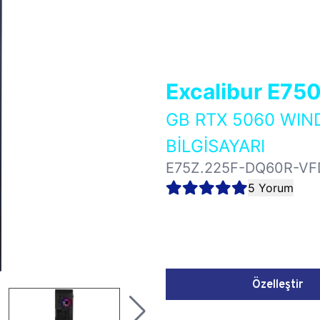
Excalibur E75
GB RTX 5060 WI
BİLGİSAYARI
E75Z.225F-DQ60R-VF
5 Yorum
Özelleştir