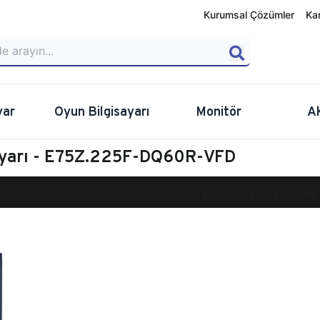
Kurumsal Çözümler
Ka
yar
Oyun Bilgisayarı
Monitör
A
ayarı - E75Z.225F-DQ60R-VFD
calibur E750 Masaüstü Oyun Bilgisayarı
E75Z.225F-DQ60R-VFD