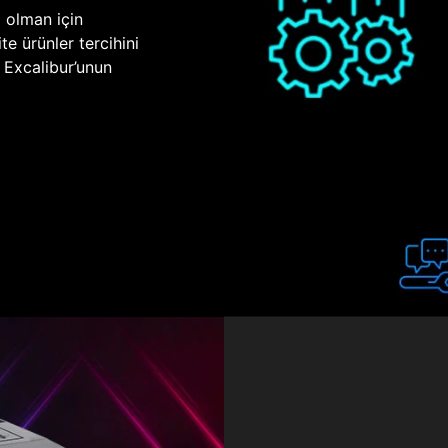
p olman için
te ürünler tercihini
n Excalibur’unun