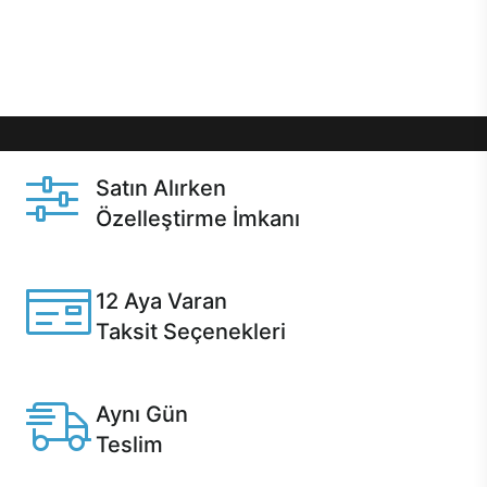
Üstelik satın alma ve satın alma sonrasında hızlı
destek sayesinde Casper kullanıcıların her zaman
yanında!
Satın Alırken
Özelleştirme İmkanı
Casper ürünlerini satın alırken ihtiyacınıza göre
özelleştirebilirsiniz.
12 Aya Varan
Taksit Seçenekleri
Anlaşmalı kredi kartlarına 12 aya varan taksit seçenekleri
Casper'da.
Aynı Gün
Teslim
Seçili ürünlerde Aynı Gün Teslim!