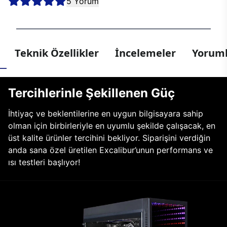
5 Yorum
Teknik Özellikler
İncelemeler
Yoruml
Tercihlerinle Şekillenen Güç
İhtiyaç ve beklentilerine en uygun bilgisayara sahip
olman için birbirleriyle en uyumlu şekilde çalışacak, en
üst kalite ürünler tercihini bekliyor. Siparişini verdiğin
anda sana özel üretilen Excalibur’unun performans ve
ısı testleri başlıyor!