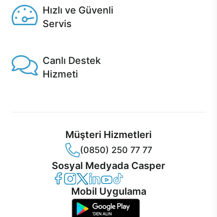
Hızlı ve Güvenli
Servis
1 Saatte servis, Jet servis ve Turbo servis seçenekleri
Casper'da!
Canlı Destek
Hizmeti
Ürünlerinizle ilgili Casper Canlı Destek hizmeti her daim
sizinle.
Müşteri Hizmetleri
(0850) 250 77 77
Sosyal Medyada Casper
Casper Facebook
Casper Instagram
Casper Twitter
Casper LinkedIn
Casper YouTube
Casper TikTok
Mobil Uygulama