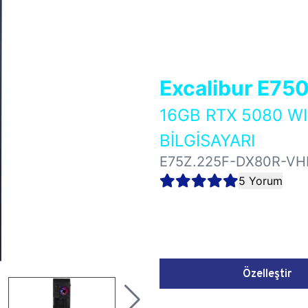
Excalibur E75
16GB RTX 5080 
BİLGİSAYARI
E75Z.225F-DX80R-VH
5 Yorum
Özelleştir