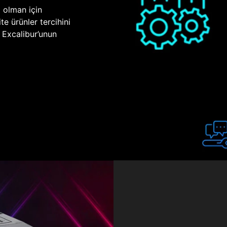
p olman için
te ürünler tercihini
n Excalibur’unun