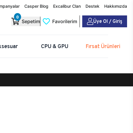
mpanyalar
Casper Blog
Excalibur Clan
Destek
Hakkımızda
0
Üye Ol / Giriş
Sepetim
Favorilerim
ksesuar
CPU & GPU
Fırsat Ürünleri