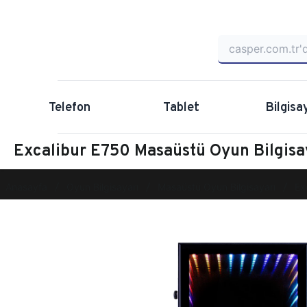
Telefon
Tablet
Bilgisa
Excalibur E750 Masaüstü Oyun Bilgi
Anasayfa
Oyun Bilgisayarı
Masaüstü Oyun Bilgisayarı
Ex