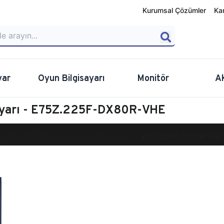
Kurumsal Çözümler
Ka
yar
Oyun Bilgisayarı
Monitör
A
sayarı - E75Z.225F-DX80R-VHE
calibur E750 Masaüstü Oyun Bilgisayarı
E75Z.225F-DX80R-VHE