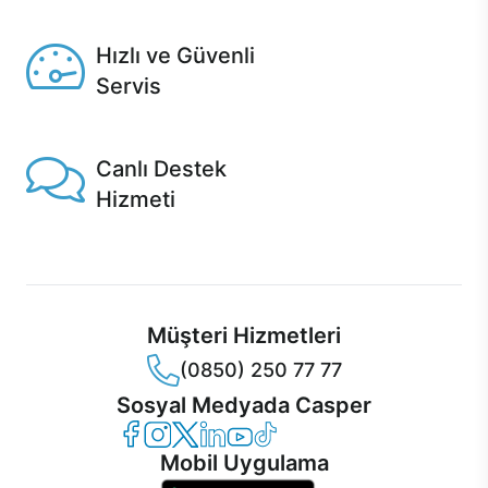
Seçili ürünlerde Aynı Gün Teslim!
Hızlı ve Güvenli
Servis
1 Saatte servis, Jet servis ve Turbo servis seçenekleri
Casper'da!
Canlı Destek
Hizmeti
Ürünlerinizle ilgili Casper Canlı Destek hizmeti her daim
sizinle.
Müşteri Hizmetleri
(0850) 250 77 77
Sosyal Medyada Casper
Casper Facebook
Casper Instagram
Casper Twitter
Casper LinkedIn
Casper YouTube
Casper TikTok
Mobil Uygulama