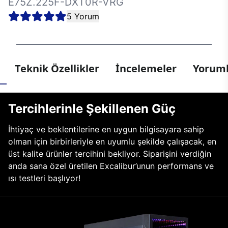
E75Z.225F-DXT0R-VRG
5 Yorum
Teknik Özellikler
İncelemeler
Yoruml
Tercihlerinle Şekillenen Güç
İhtiyaç ve beklentilerine en uygun bilgisayara sahip
olman için birbirleriyle en uyumlu şekilde çalışacak, en
üst kalite ürünler tercihini bekliyor. Siparişini verdiğin
anda sana özel üretilen Excalibur’unun performans ve
ısı testleri başlıyor!