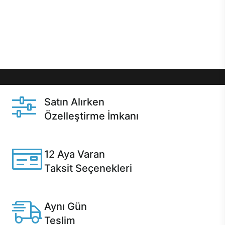
gibi özel fırsatlar Casper kullanıcılarını bekliyor.
Üstelik satın alma ve satın alma sonrasında hızlı
destek sayesinde Casper kullanıcıların her zaman
yanında!
Satın Alırken
Özelleştirme İmkanı
Casper ürünlerini satın alırken ihtiyacınıza göre
özelleştirebilirsiniz.
12 Aya Varan
Taksit Seçenekleri
Anlaşmalı kredi kartlarına 12 aya varan taksit seçenekleri
Casper'da.
Aynı Gün
Teslim