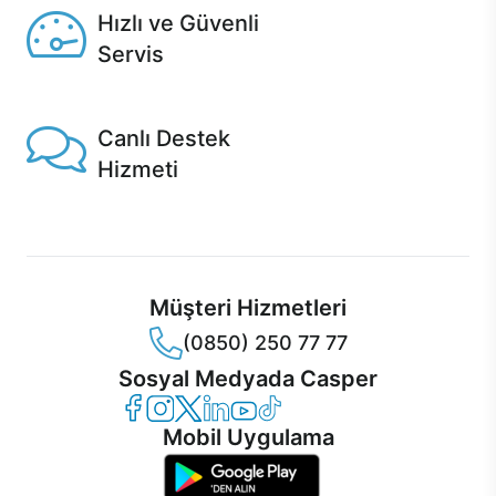
Hızlı ve Güvenli
Servis
1 Saatte servis, Jet servis ve Turbo servis seçenekleri
Casper'da!
Canlı Destek
Hizmeti
Ürünlerinizle ilgili Casper Canlı Destek hizmeti her daim
sizinle.
Müşteri Hizmetleri
(0850) 250 77 77
Sosyal Medyada Casper
Casper Facebook
Casper Instagram
Casper Twitter
Casper LinkedIn
Casper YouTube
Casper TikTok
Mobil Uygulama