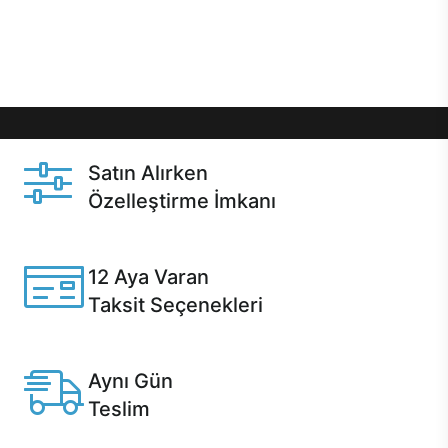
Üstelik satın alma ve satın alma sonrasında hızlı
destek sayesinde Casper kullanıcıların her zaman
yanında!
Satın Alırken
Özelleştirme İmkanı
Casper ürünlerini satın alırken ihtiyacınıza göre
özelleştirebilirsiniz.
12 Aya Varan
Taksit Seçenekleri
Anlaşmalı kredi kartlarına 12 aya varan taksit seçenekleri
Casper'da.
Aynı Gün
Teslim
Seçili ürünlerde Aynı Gün Teslim!