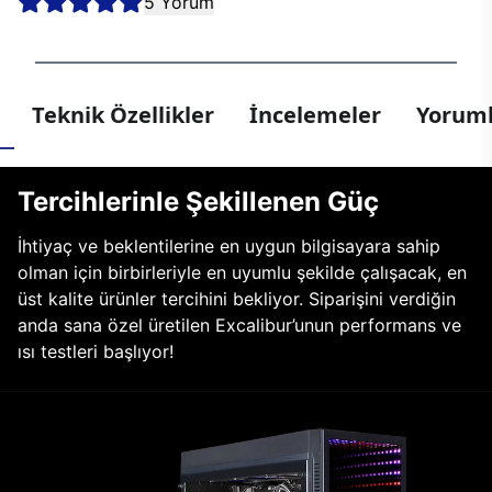
5 Yorum
Teknik Özellikler
İncelemeler
Yoruml
Tercihlerinle Şekillenen Güç
İhtiyaç ve beklentilerine en uygun bilgisayara sahip
olman için birbirleriyle en uyumlu şekilde çalışacak, en
üst kalite ürünler tercihini bekliyor. Siparişini verdiğin
anda sana özel üretilen Excalibur’unun performans ve
ısı testleri başlıyor!