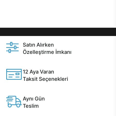
Üstelik satın alma ve satın alma sonrasında hızlı
destek sayesinde Casper kullanıcıların her zaman
yanında!
Satın Alırken
Özelleştirme İmkanı
Casper ürünlerini satın alırken ihtiyacınıza göre
özelleştirebilirsiniz.
12 Aya Varan
Taksit Seçenekleri
Anlaşmalı kredi kartlarına 12 aya varan taksit seçenekleri
Casper'da.
Aynı Gün
Teslim
Seçili ürünlerde Aynı Gün Teslim!