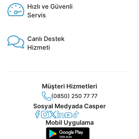
Hızlı ve Güvenli
Servis
1 Saatte servis, Jet servis ve Turbo servis seçenekleri
Casper'da!
Canlı Destek
Hizmeti
Ürünlerinizle ilgili Casper Canlı Destek hizmeti her daim
sizinle.
Müşteri Hizmetleri
(0850) 250 77 77
Sosyal Medyada Casper
Casper Facebook
Casper Instagram
Casper Twitter
Casper LinkedIn
Casper YouTube
Casper TikTok
Mobil Uygulama