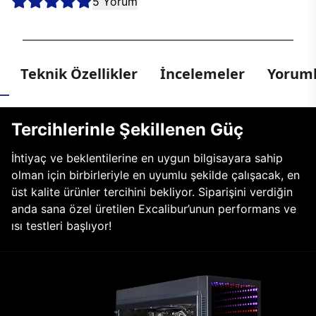
5 Yorum
Teknik Özellikler
İncelemeler
Yoruml
Tercihlerinle Şekillenen Güç
İhtiyaç ve beklentilerine en uygun bilgisayara sahip
olman için birbirleriyle en uyumlu şekilde çalışacak, en
üst kalite ürünler tercihini bekliyor. Siparişini verdiğin
anda sana özel üretilen Excalibur’unun performans ve
ısı testleri başlıyor!