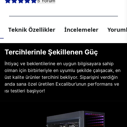
5 Yorum
Teknik Özellikler
İncelemeler
Yoruml
Tercihlerinle Şekillenen Güç
İhtiyaç ve beklentilerine en uygun bilgisayara sahip
olman için birbirleriyle en uyumlu şekilde çalışacak, en
üst kalite ürünler tercihini bekliyor. Siparişini verdiğin
anda sana özel üretilen Excalibur’unun performans ve
ısı testleri başlıyor!