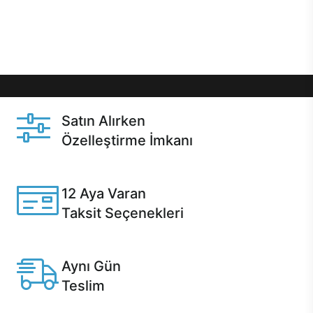
Üstelik satın alma ve satın alma sonrasında hızlı
destek sayesinde Casper kullanıcıların her zaman
yanında!
Satın Alırken
Özelleştirme İmkanı
Casper ürünlerini satın alırken ihtiyacınıza göre
özelleştirebilirsiniz.
12 Aya Varan
Taksit Seçenekleri
Anlaşmalı kredi kartlarına 12 aya varan taksit seçenekleri
Casper'da.
Aynı Gün
Teslim
Seçili ürünlerde Aynı Gün Teslim!