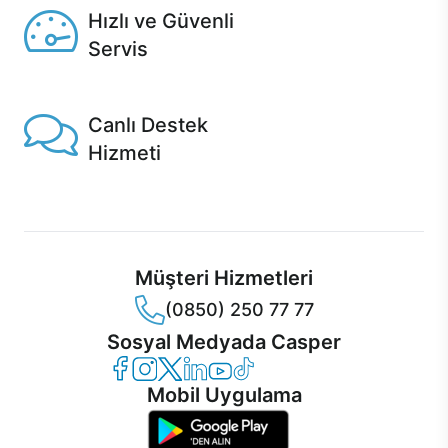
Hızlı ve Güvenli
Servis
1 Saatte servis, Jet servis ve Turbo servis seçenekleri
Casper'da!
Canlı Destek
Hizmeti
Ürünlerinizle ilgili Casper Canlı Destek hizmeti her daim
sizinle.
Müşteri Hizmetleri
(0850) 250 77 77
Sosyal Medyada Casper
Casper Facebook
Casper Instagram
Casper Twitter
Casper LinkedIn
Casper YouTube
Casper TikTok
Mobil Uygulama