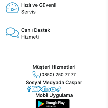
Hızlı ve Güvenli
Servis
1 Saatte servis, Jet servis ve Turbo servis seçenekleri
Casper'da!
Canlı Destek
Hizmeti
Ürünlerinizle ilgili Casper Canlı Destek hizmeti her daim
sizinle.
Müşteri Hizmetleri
(0850) 250 77 77
Sosyal Medyada Casper
Casper Facebook
Casper Instagram
Casper Twitter
Casper LinkedIn
Casper YouTube
Casper TikTok
Mobil Uygulama