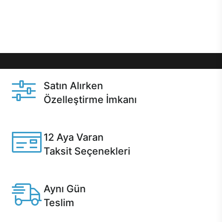
Üstelik satın alma ve satın alma sonrasında hızlı
destek sayesinde Casper kullanıcıların her zaman
yanında!
Satın Alırken
Özelleştirme İmkanı
Casper ürünlerini satın alırken ihtiyacınıza göre
özelleştirebilirsiniz.
12 Aya Varan
Taksit Seçenekleri
Anlaşmalı kredi kartlarına 12 aya varan taksit seçenekleri
Casper'da.
Aynı Gün
Teslim
Seçili ürünlerde Aynı Gün Teslim!