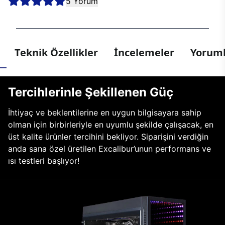
5 Yorum
Teknik Özellikler
İncelemeler
Yoruml
Tercihlerinle Şekillenen Güç
İhtiyaç ve beklentilerine en uygun bilgisayara sahip
olman için birbirleriyle en uyumlu şekilde çalışacak, en
üst kalite ürünler tercihini bekliyor. Siparişini verdiğin
anda sana özel üretilen Excalibur’unun performans ve
ısı testleri başlıyor!