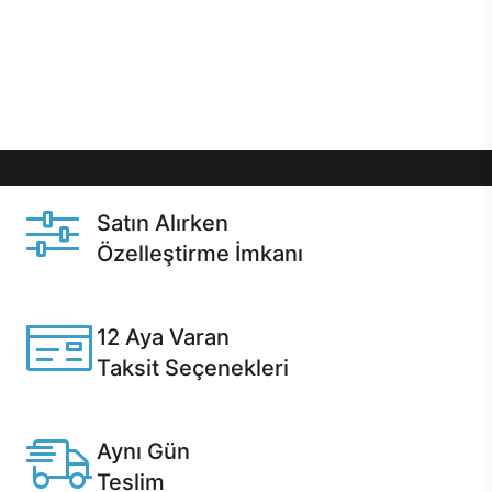
gibi özel fırsatlar Casper kullanıcılarını bekliyor.
Üstelik satın alma ve satın alma sonrasında hızlı
destek sayesinde Casper kullanıcıların her zaman
yanında!
Satın Alırken
Özelleştirme İmkanı
Casper ürünlerini satın alırken ihtiyacınıza göre
özelleştirebilirsiniz.
12 Aya Varan
Taksit Seçenekleri
Anlaşmalı kredi kartlarına 12 aya varan taksit seçenekleri
Casper'da.
Aynı Gün
Teslim