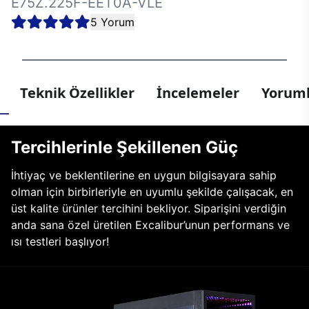
E75Z.225F-EET0A-VLE
5 Yorum
Teknik Özellikler
İncelemeler
Yoruml
Tercihlerinle Şekillenen Güç
İhtiyaç ve beklentilerine en uygun bilgisayara sahip
olman için birbirleriyle en uyumlu şekilde çalışacak, en
üst kalite ürünler tercihini bekliyor. Siparişini verdiğin
anda sana özel üretilen Excalibur’unun performans ve
ısı testleri başlıyor!