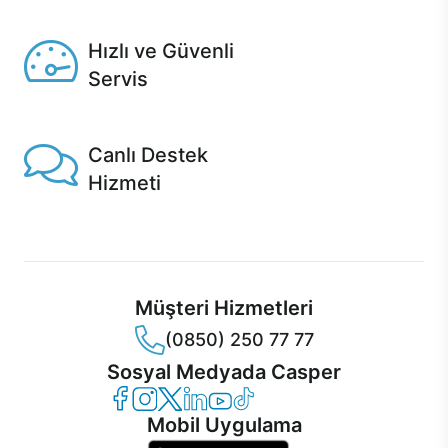
Seçili ürünlerde Aynı Gün Teslim!
Hızlı ve Güvenli
Servis
1 Saatte servis, Jet servis ve Turbo servis seçenekleri
Casper'da!
Canlı Destek
Hizmeti
Ürünlerinizle ilgili Casper Canlı Destek hizmeti her daim
sizinle.
Müşteri Hizmetleri
(0850) 250 77 77
Sosyal Medyada Casper
Casper Facebook
Casper Instagram
Casper Twitter
Casper LinkedIn
Casper YouTube
Casper TikTok
Mobil Uygulama