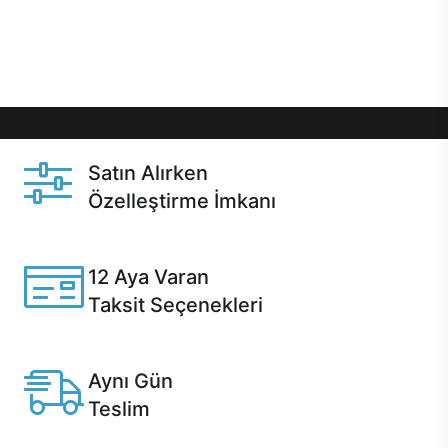
Üstelik satın alma ve satın alma sonrasında hızlı
destek sayesinde Casper kullanıcıların her zaman
yanında!
Satın Alırken
Özelleştirme İmkanı
Casper ürünlerini satın alırken ihtiyacınıza göre
özelleştirebilirsiniz.
12 Aya Varan
Taksit Seçenekleri
Anlaşmalı kredi kartlarına 12 aya varan taksit seçenekleri
Casper'da.
Aynı Gün
Teslim
Seçili ürünlerde Aynı Gün Teslim!