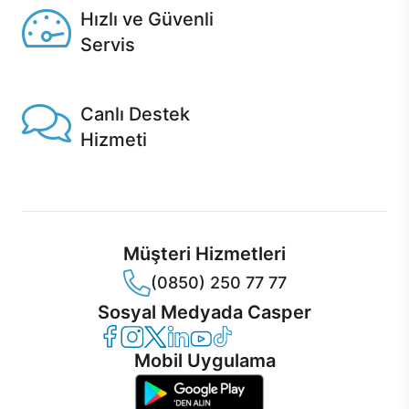
Hızlı ve Güvenli
Servis
1 Saatte servis, Jet servis ve Turbo servis seçenekleri
Casper'da!
Canlı Destek
Hizmeti
Ürünlerinizle ilgili Casper Canlı Destek hizmeti her daim
sizinle.
Müşteri Hizmetleri
(0850) 250 77 77
Sosyal Medyada Casper
Casper Facebook
Casper Instagram
Casper Twitter
Casper LinkedIn
Casper YouTube
Casper TikTok
Mobil Uygulama