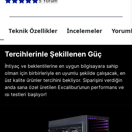
5 Yorum
Teknik Özellikler
İncelemeler
Yoruml
Tercihlerinle Şekillenen Güç
İhtiyaç ve beklentilerine en uygun bilgisayara sahip
olman için birbirleriyle en uyumlu şekilde çalışacak, en
üst kalite ürünler tercihini bekliyor. Siparişini verdiğin
anda sana özel üretilen Excalibur’unun performans ve
ısı testleri başlıyor!