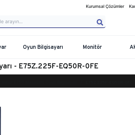
Kurumsal Çözümler
Ka
yar
Oyun Bilgisayarı
Monitör
A
ayarı - E75Z.225F-EQ50R-0FE
calibur E750 Masaüstü Oyun Bilgisayarı
E75Z.225F-EQ50R-0FE