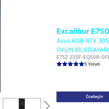
Excalibur E75
Asus 6GB RTX 30
OYUN BİLGİSAYARI
E75Z.225F-EQ50R-0F
5 Yorum
Özelleştir