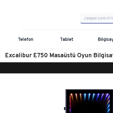
Telefon
Tablet
Bilgisa
Excalibur E750 Masaüstü Oyun Bilgis
Anasayfa
Oyun Bilgisayarı
Masaüstü Oyun Bilgisayarı
Ex