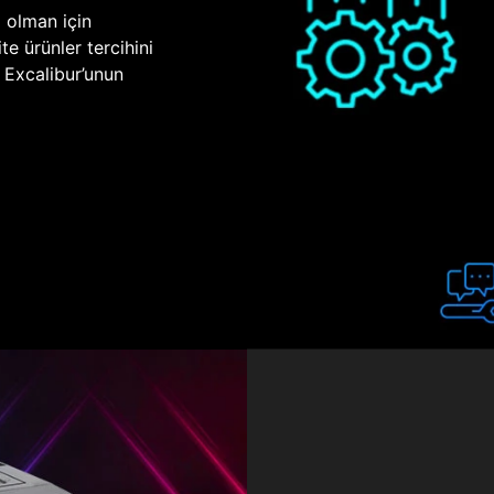
p olman için
te ürünler tercihini
n Excalibur’unun