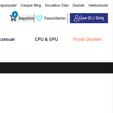
mpanyalar
Casper Blog
Excalibur Clan
Destek
Hakkımızda
0
Üye Ol / Giriş
Sepetim
Favorilerim
ksesuar
CPU & GPU
Fırsat Ürünleri