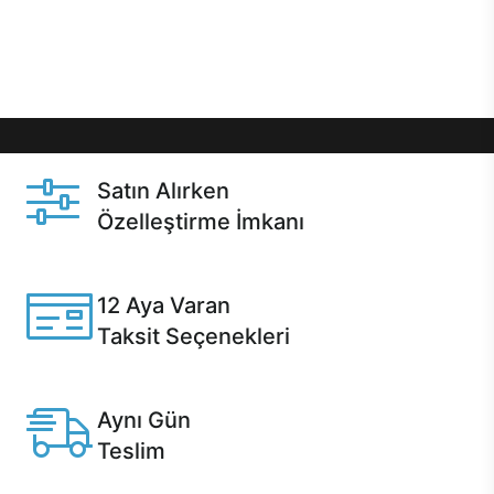
Üstelik satın alma ve satın alma sonrasında hızlı
destek sayesinde Casper kullanıcıların her zaman
yanında!
Satın Alırken
Özelleştirme İmkanı
Casper ürünlerini satın alırken ihtiyacınıza göre
özelleştirebilirsiniz.
12 Aya Varan
Taksit Seçenekleri
Anlaşmalı kredi kartlarına 12 aya varan taksit seçenekleri
Casper'da.
Aynı Gün
Teslim
Seçili ürünlerde Aynı Gün Teslim!