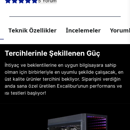
5 Yorum
Teknik Özellikler
İncelemeler
Yoruml
Tercihlerinle Şekillenen Güç
İhtiyaç ve beklentilerine en uygun bilgisayara sahip
olman için birbirleriyle en uyumlu şekilde çalışacak, en
üst kalite ürünler tercihini bekliyor. Siparişini verdiğin
anda sana özel üretilen Excalibur’unun performans ve
ısı testleri başlıyor!