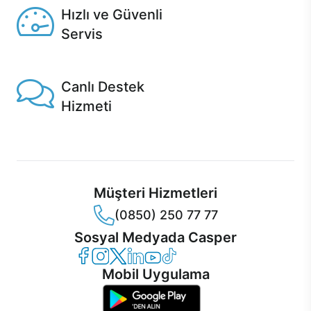
Hızlı ve Güvenli
Servis
1 Saatte servis, Jet servis ve Turbo servis seçenekleri
Casper'da!
Canlı Destek
Hizmeti
Ürünlerinizle ilgili Casper Canlı Destek hizmeti her daim
sizinle.
Müşteri Hizmetleri
(0850) 250 77 77
Sosyal Medyada Casper
Casper Facebook
Casper Instagram
Casper Twitter
Casper LinkedIn
Casper YouTube
Casper TikTok
Mobil Uygulama