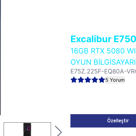
Excalibur E75
16GB RTX 5080 
OYUN BİLGİSAYARI
E75Z.225F-EQ80A-VR
5 Yorum
Özelleştir