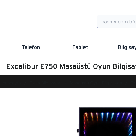
Telefon
Tablet
Bilgisa
Excalibur E750 Masaüstü Oyun Bilgis
Anasayfa
Oyun Bilgisayarı
Masaüstü Oyun Bilgisayarı
Ex