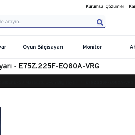
Kurumsal Çözümler
Ka
yar
Oyun Bilgisayarı
Monitör
A
ayarı - E75Z.225F-EQ80A-VRG
calibur E750 Masaüstü Oyun Bilgisayarı
E75Z.225F-EQ80A-VRG