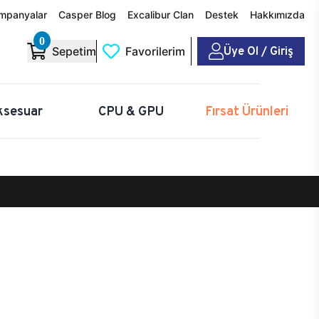
mpanyalar
Casper Blog
Excalibur Clan
Destek
Hakkımızda
0
Üye Ol / Giriş
Sepetim
Favorilerim
ksesuar
CPU & GPU
Fırsat Ürünleri