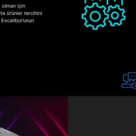
p olman için
te ürünler tercihini
n Excalibur’unun