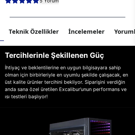
5 Yorum
Teknik Özellikler
İncelemeler
Yoruml
Tercihlerinle Şekillenen Güç
İhtiyaç ve beklentilerine en uygun bilgisayara sahip
olman için birbirleriyle en uyumlu şekilde çalışacak, en
üst kalite ürünler tercihini bekliyor. Siparişini verdiğin
anda sana özel üretilen Excalibur’unun performans ve
ısı testleri başlıyor!