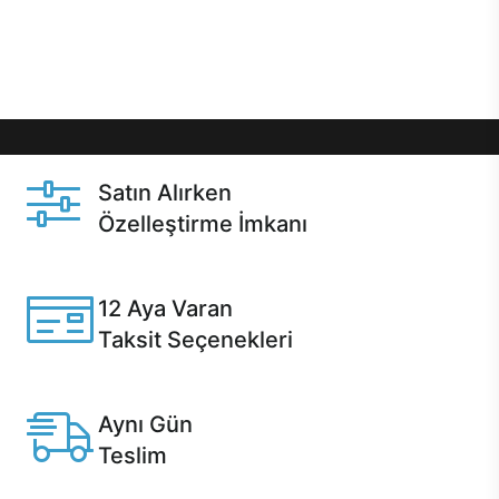
Üstelik satın alma ve satın alma sonrasında hızlı
destek sayesinde Casper kullanıcıların her zaman
yanında!
Satın Alırken
Özelleştirme İmkanı
Casper ürünlerini satın alırken ihtiyacınıza göre
özelleştirebilirsiniz.
12 Aya Varan
Taksit Seçenekleri
Anlaşmalı kredi kartlarına 12 aya varan taksit seçenekleri
Casper'da.
Aynı Gün
Teslim
Seçili ürünlerde Aynı Gün Teslim!