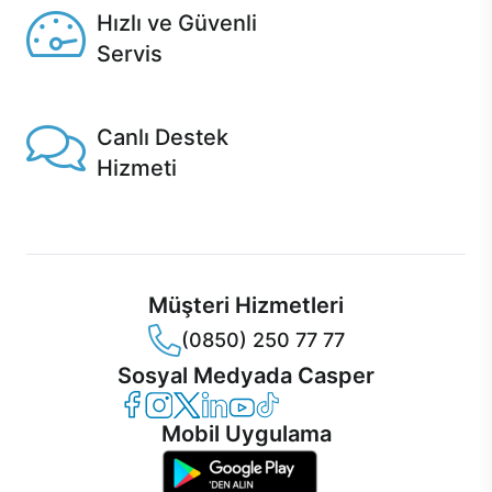
Hızlı ve Güvenli
Servis
1 Saatte servis, Jet servis ve Turbo servis seçenekleri
Casper'da!
Canlı Destek
Hizmeti
Ürünlerinizle ilgili Casper Canlı Destek hizmeti her daim
sizinle.
Müşteri Hizmetleri
(0850) 250 77 77
Sosyal Medyada Casper
Casper Facebook
Casper Instagram
Casper Twitter
Casper LinkedIn
Casper YouTube
Casper TikTok
Mobil Uygulama