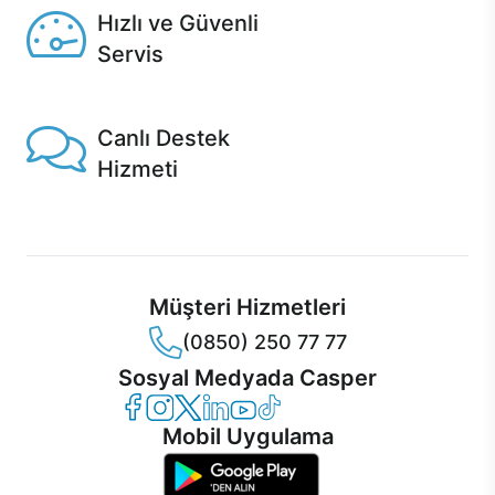
Hızlı ve Güvenli
Servis
1 Saatte servis, Jet servis ve Turbo servis seçenekleri
Casper'da!
Canlı Destek
Hizmeti
Ürünlerinizle ilgili Casper Canlı Destek hizmeti her daim
sizinle.
Müşteri Hizmetleri
(0850) 250 77 77
Sosyal Medyada Casper
Casper Facebook
Casper Instagram
Casper Twitter
Casper LinkedIn
Casper YouTube
Casper TikTok
Mobil Uygulama