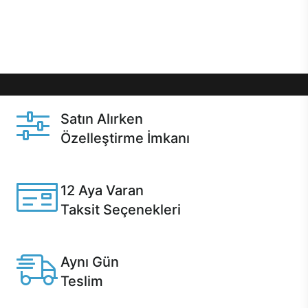
Üstelik satın alma ve satın alma sonrasında hızlı
destek sayesinde Casper kullanıcıların her zaman
yanında!
Satın Alırken
Özelleştirme İmkanı
Casper ürünlerini satın alırken ihtiyacınıza göre
özelleştirebilirsiniz.
12 Aya Varan
Taksit Seçenekleri
Anlaşmalı kredi kartlarına 12 aya varan taksit seçenekleri
Casper'da.
Aynı Gün
Teslim
Seçili ürünlerde Aynı Gün Teslim!