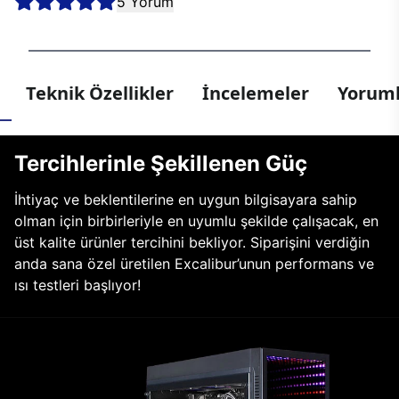
5 Yorum
Teknik Özellikler
İncelemeler
Yoruml
Tercihlerinle Şekillenen Güç
İhtiyaç ve beklentilerine en uygun bilgisayara sahip
olman için birbirleriyle en uyumlu şekilde çalışacak, en
üst kalite ürünler tercihini bekliyor. Siparişini verdiğin
anda sana özel üretilen Excalibur’unun performans ve
ısı testleri başlıyor!