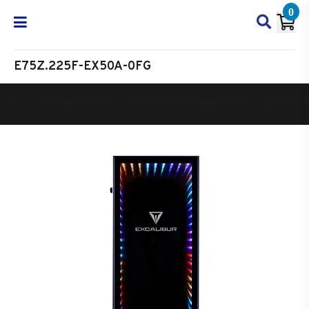
0
E75Z.225F-EX50A-0FG
Oyun Bilgisayarı
Masaüstü Oyun Bilgisayarı
Excalibur