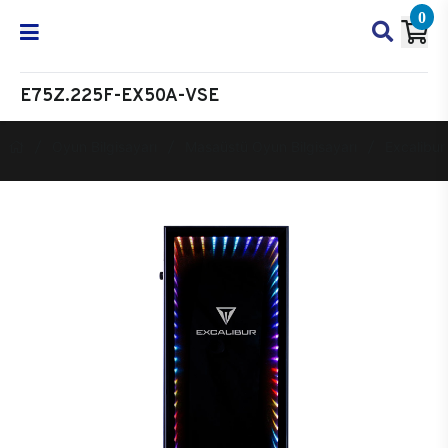
0
E75Z.225F-EX50A-VSE
Oyun Bilgisayarı
Masaüstü Oyun Bilgisayarı
Excalibur