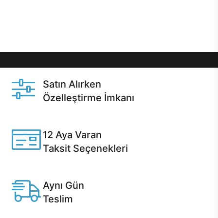
Üstelik satın alma ve satın alma sonrasında hızlı
destek sayesinde Casper kullanıcıların her zaman
yanında!
Satın Alırken
Özelleştirme İmkanı
Casper ürünlerini satın alırken ihtiyacınıza göre
özelleştirebilirsiniz.
12 Aya Varan
Taksit Seçenekleri
Anlaşmalı kredi kartlarına 12 aya varan taksit seçenekleri
Casper'da.
Aynı Gün
Teslim
Seçili ürünlerde Aynı Gün Teslim!