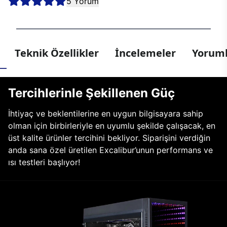
5 Yorum
Teknik Özellikler
İncelemeler
Yoruml
Tercihlerinle Şekillenen Güç
İhtiyaç ve beklentilerine en uygun bilgisayara sahip
olman için birbirleriyle en uyumlu şekilde çalışacak, en
üst kalite ürünler tercihini bekliyor. Siparişini verdiğin
anda sana özel üretilen Excalibur’unun performans ve
ısı testleri başlıyor!