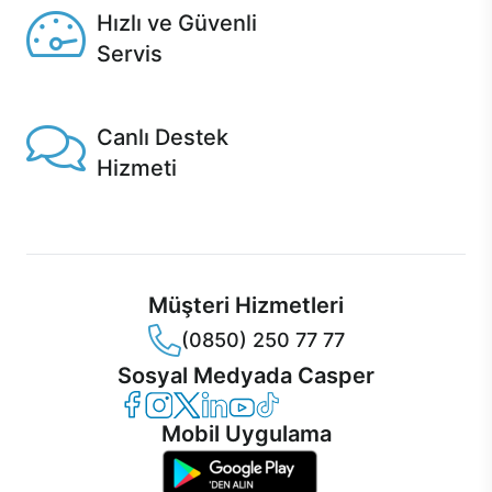
Hızlı ve Güvenli
Servis
1 Saatte servis, Jet servis ve Turbo servis seçenekleri
Casper'da!
Canlı Destek
Hizmeti
Ürünlerinizle ilgili Casper Canlı Destek hizmeti her daim
sizinle.
Müşteri Hizmetleri
(0850) 250 77 77
Sosyal Medyada Casper
Casper Facebook
Casper Instagram
Casper Twitter
Casper LinkedIn
Casper YouTube
Casper TikTok
Mobil Uygulama