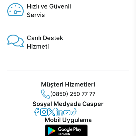
Hızlı ve Güvenli
Servis
1 Saatte servis, Jet servis ve Turbo servis seçenekleri
Casper'da!
Canlı Destek
Hizmeti
Ürünlerinizle ilgili Casper Canlı Destek hizmeti her daim
sizinle.
Müşteri Hizmetleri
(0850) 250 77 77
Sosyal Medyada Casper
Casper Facebook
Casper Instagram
Casper Twitter
Casper LinkedIn
Casper YouTube
Casper TikTok
Mobil Uygulama