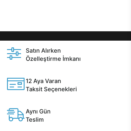
Üstelik satın alma ve satın alma sonrasında hızlı
destek sayesinde Casper kullanıcıların her zaman
yanında!
Satın Alırken
Özelleştirme İmkanı
Casper ürünlerini satın alırken ihtiyacınıza göre
özelleştirebilirsiniz.
12 Aya Varan
Taksit Seçenekleri
Anlaşmalı kredi kartlarına 12 aya varan taksit seçenekleri
Casper'da.
Aynı Gün
Teslim
Seçili ürünlerde Aynı Gün Teslim!