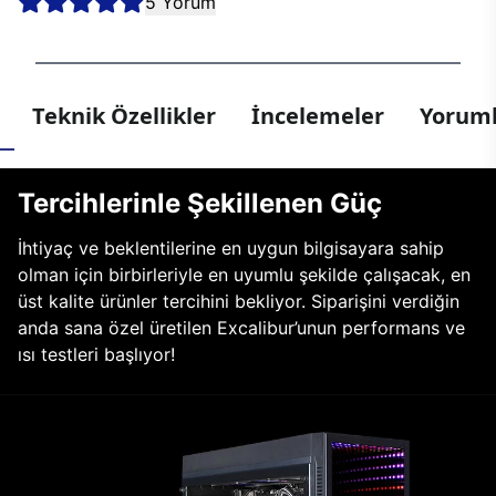
5 Yorum
Teknik Özellikler
İncelemeler
Yoruml
Tercihlerinle Şekillenen Güç
İhtiyaç ve beklentilerine en uygun bilgisayara sahip
olman için birbirleriyle en uyumlu şekilde çalışacak, en
üst kalite ürünler tercihini bekliyor. Siparişini verdiğin
anda sana özel üretilen Excalibur’unun performans ve
ısı testleri başlıyor!