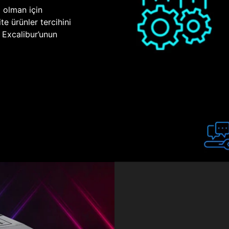
p olman için
te ürünler tercihini
n Excalibur’unun