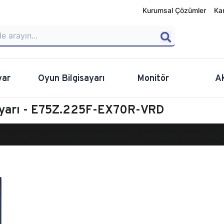
Kurumsal Çözümler
Ka
yar
Oyun Bilgisayarı
Monitör
A
ayarı - E75Z.225F-EX70R-VRD
calibur E750 Masaüstü Oyun Bilgisayarı
E75Z.225F-EX70R-VRD