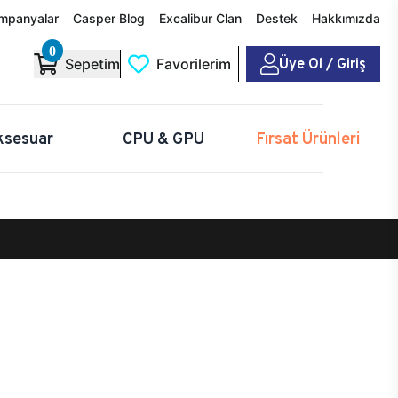
mpanyalar
Casper Blog
Excalibur Clan
Destek
Hakkımızda
0
Üye Ol / Giriş
Sepetim
Favorilerim
ksesuar
CPU & GPU
Fırsat Ürünleri