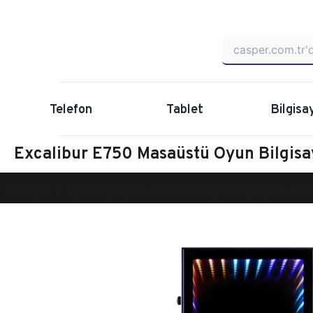
Telefon
Tablet
Bilgisa
Excalibur E750 Masaüstü Oyun Bilgis
Anasayfa
Oyun Bilgisayarı
Masaüstü Oyun Bilgisayarı
Ex