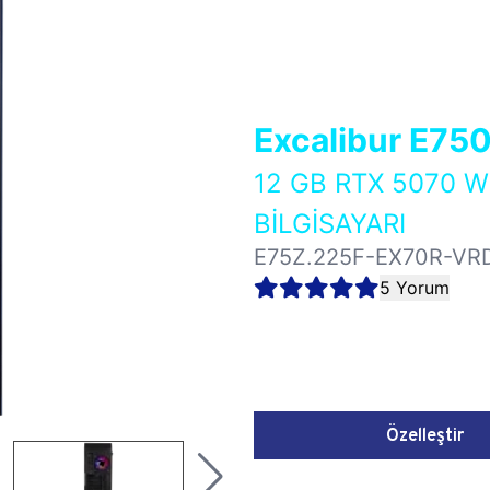
Excalibur E75
12 GB RTX 5070 
BİLGİSAYARI
E75Z.225F-EX70R-VR
5 Yorum
Özelleştir