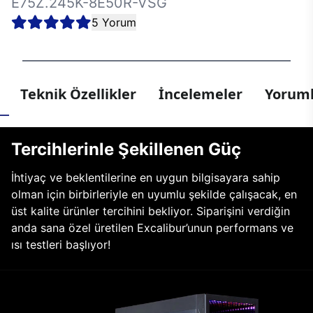
E75Z.245K-8E50R-VSG
5 Yorum
Teknik Özellikler
İncelemeler
Yoruml
Tercihlerinle Şekillenen Güç
İhtiyaç ve beklentilerine en uygun bilgisayara sahip
olman için birbirleriyle en uyumlu şekilde çalışacak, en
üst kalite ürünler tercihini bekliyor. Siparişini verdiğin
anda sana özel üretilen Excalibur’unun performans ve
ısı testleri başlıyor!