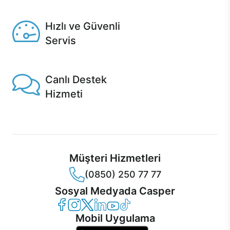
Seçili ürünlerde Aynı Gün Teslim!
Hızlı ve Güvenli
Servis
1 Saatte servis, Jet servis ve Turbo servis seçenekleri
Casper'da!
Canlı Destek
Hizmeti
Ürünlerinizle ilgili Casper Canlı Destek hizmeti her daim
sizinle.
Müşteri Hizmetleri
(0850) 250 77 77
Sosyal Medyada Casper
Casper Facebook
Casper Instagram
Casper Twitter
Casper LinkedIn
Casper YouTube
Casper TikTok
Mobil Uygulama