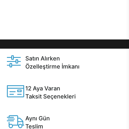
gibi özel fırsatlar Casper kullanıcılarını bekliyor.
Üstelik satın alma ve satın alma sonrasında hızlı
destek sayesinde Casper kullanıcıların her zaman
yanında!
Satın Alırken
Özelleştirme İmkanı
Casper ürünlerini satın alırken ihtiyacınıza göre
özelleştirebilirsiniz.
12 Aya Varan
Taksit Seçenekleri
Anlaşmalı kredi kartlarına 12 aya varan taksit seçenekleri
Casper'da.
Aynı Gün
Teslim