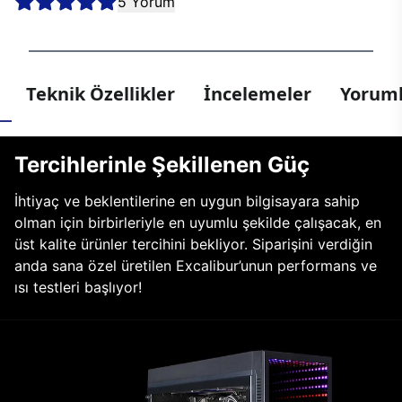
5 Yorum
Teknik Özellikler
İncelemeler
Yoruml
Tercihlerinle Şekillenen Güç
İhtiyaç ve beklentilerine en uygun bilgisayara sahip
olman için birbirleriyle en uyumlu şekilde çalışacak, en
üst kalite ürünler tercihini bekliyor. Siparişini verdiğin
anda sana özel üretilen Excalibur’unun performans ve
ısı testleri başlıyor!