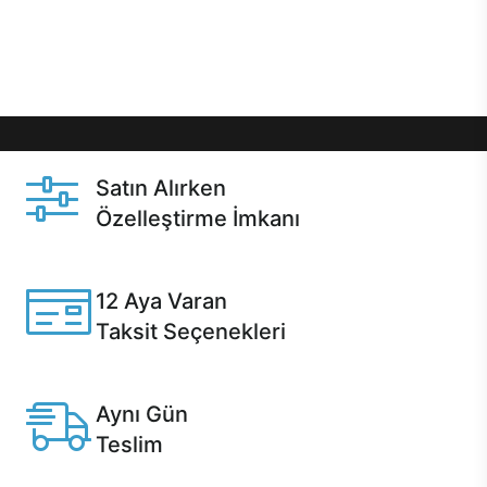
Üstelik satın alma ve satın alma sonrasında hızlı
destek sayesinde Casper kullanıcıların her zaman
yanında!
Satın Alırken
Özelleştirme İmkanı
Casper ürünlerini satın alırken ihtiyacınıza göre
özelleştirebilirsiniz.
12 Aya Varan
Taksit Seçenekleri
Anlaşmalı kredi kartlarına 12 aya varan taksit seçenekleri
Casper'da.
Aynı Gün
Teslim
Seçili ürünlerde Aynı Gün Teslim!