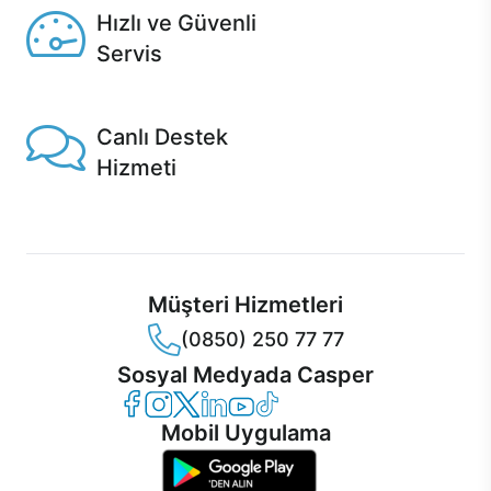
Hızlı ve Güvenli
Servis
1 Saatte servis, Jet servis ve Turbo servis seçenekleri
Casper'da!
Canlı Destek
Hizmeti
Ürünlerinizle ilgili Casper Canlı Destek hizmeti her daim
sizinle.
Müşteri Hizmetleri
(0850) 250 77 77
Sosyal Medyada Casper
Casper Facebook
Casper Instagram
Casper Twitter
Casper LinkedIn
Casper YouTube
Casper TikTok
Mobil Uygulama