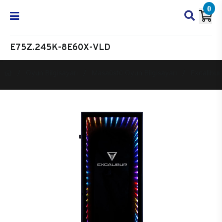
0
E75Z.245K-8E60X-VLD
Oyun Bilgisayarı
Masaüstü Oyun Bilgisayarı
Excalibur