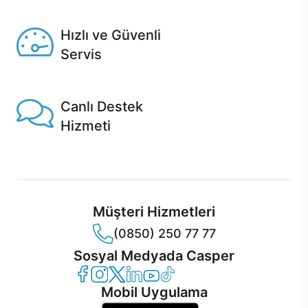
Seçili ürünlerde Aynı Gün Teslim!
Hızlı ve Güvenli
Servis
1 Saatte servis, Jet servis ve Turbo servis seçenekleri
Casper'da!
Canlı Destek
Hizmeti
Ürünlerinizle ilgili Casper Canlı Destek hizmeti her daim
sizinle.
Müşteri Hizmetleri
(0850) 250 77 77
Sosyal Medyada Casper
Casper Facebook
Casper Instagram
Casper Twitter
Casper LinkedIn
Casper YouTube
Casper TikTok
Mobil Uygulama