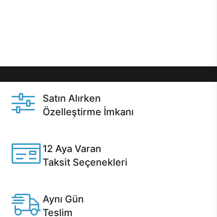
gibi özel fırsatlar Casper kullanıcılarını bekliyor.
Üstelik satın alma ve satın alma sonrasında hızlı
destek sayesinde Casper kullanıcıların her zaman
yanında!
Satın Alırken
Özelleştirme İmkanı
Casper ürünlerini satın alırken ihtiyacınıza göre
özelleştirebilirsiniz.
12 Aya Varan
Taksit Seçenekleri
Anlaşmalı kredi kartlarına 12 aya varan taksit seçenekleri
Casper'da.
Aynı Gün
Teslim