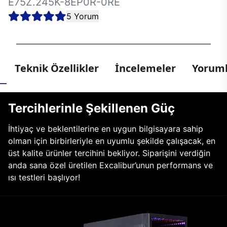
E75Z.245K-8EP0R-0RE
5 Yorum
Teknik Özellikler
İncelemeler
Yoruml
Tercihlerinle Şekillenen Güç
İhtiyaç ve beklentilerine en uygun bilgisayara sahip
olman için birbirleriyle en uyumlu şekilde çalışacak, en
üst kalite ürünler tercihini bekliyor. Siparişini verdiğin
anda sana özel üretilen Excalibur’unun performans ve
ısı testleri başlıyor!