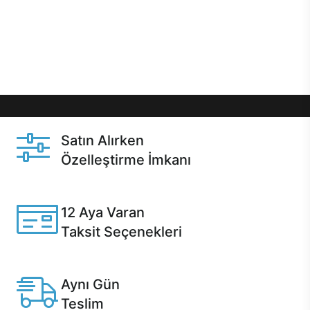
gibi özel fırsatlar Casper kullanıcılarını bekliyor.
Üstelik satın alma ve satın alma sonrasında hızlı
destek sayesinde Casper kullanıcıların her zaman
yanında!
Satın Alırken
Özelleştirme İmkanı
Casper ürünlerini satın alırken ihtiyacınıza göre
özelleştirebilirsiniz.
12 Aya Varan
Taksit Seçenekleri
Anlaşmalı kredi kartlarına 12 aya varan taksit seçenekleri
Casper'da.
Aynı Gün
Teslim