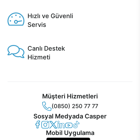
Seçili ürünlerde Aynı Gün Teslim!
Hızlı ve Güvenli
Servis
1 Saatte servis, Jet servis ve Turbo servis seçenekleri
Casper'da!
Canlı Destek
Hizmeti
Ürünlerinizle ilgili Casper Canlı Destek hizmeti her daim
sizinle.
Müşteri Hizmetleri
(0850) 250 77 77
Sosyal Medyada Casper
Casper Facebook
Casper Instagram
Casper Twitter
Casper LinkedIn
Casper YouTube
Casper TikTok
Mobil Uygulama