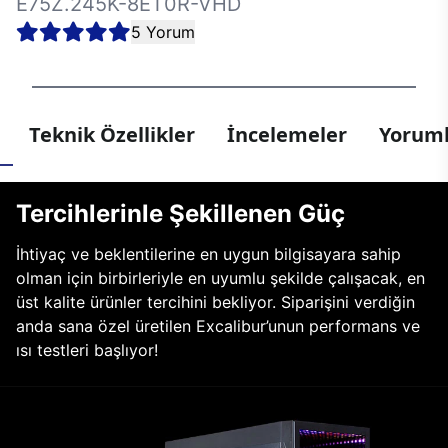
E75Z.245K-8ET0R-VHD
5 Yorum
Teknik Özellikler
İncelemeler
Yoruml
Tercihlerinle Şekillenen Güç
İhtiyaç ve beklentilerine en uygun bilgisayara sahip
olman için birbirleriyle en uyumlu şekilde çalışacak, en
üst kalite ürünler tercihini bekliyor. Siparişini verdiğin
anda sana özel üretilen Excalibur’unun performans ve
ısı testleri başlıyor!