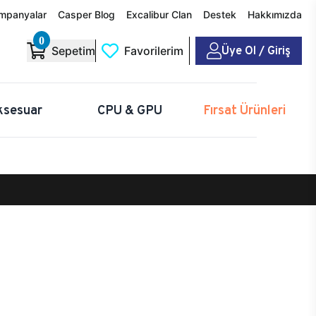
mpanyalar
Casper Blog
Excalibur Clan
Destek
Hakkımızda
0
Üye Ol / Giriş
Sepetim
Favorilerim
ksesuar
CPU & GPU
Fırsat Ürünleri