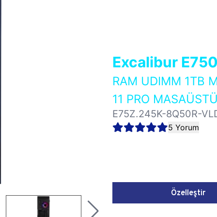
Excalibur E75
RAM UDIMM 1TB M
11 PRO MASAÜSTÜ
E75Z.245K-8Q50R-VL
5 Yorum
Özelleştir