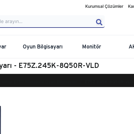
Kurumsal Çözümler
Ka
yar
Oyun Bilgisayarı
Monitör
A
sayarı - E75Z.245K-8Q50R-VLD
calibur E750 Masaüstü Oyun Bilgisayarı
E75Z.245K-8Q50R-VLD