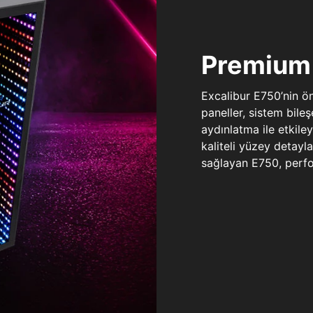
Premium 
Excalibur E750’nin ö
paneller, sistem bile
aydınlatma ile etkile
kaliteli yüzey detay
sağlayan E750, perfo