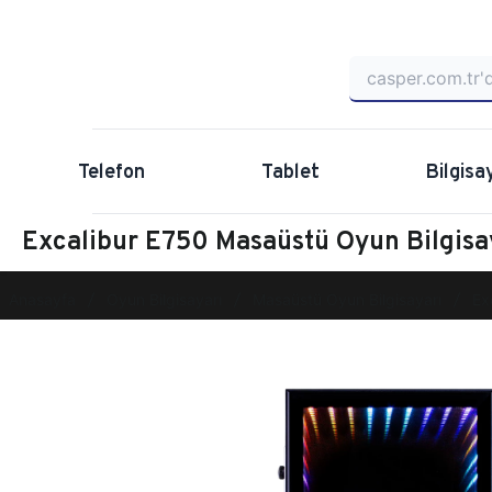
Telefon
Tablet
Bilgisa
Excalibur E750 Masaüstü Oyun Bilgi
Anasayfa
Oyun Bilgisayarı
Masaüstü Oyun Bilgisayarı
Ex