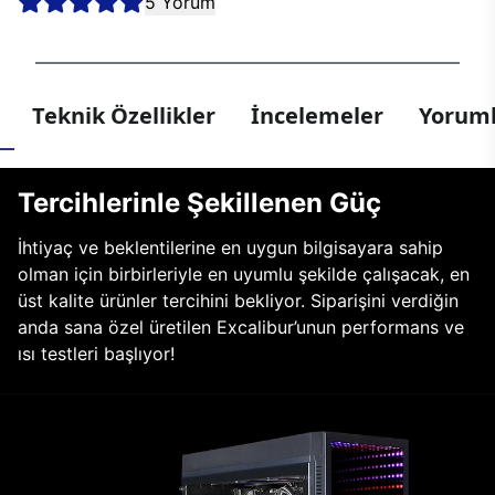
5 Yorum
Teknik Özellikler
İncelemeler
Yoruml
Tercihlerinle Şekillenen Güç
İhtiyaç ve beklentilerine en uygun bilgisayara sahip
olman için birbirleriyle en uyumlu şekilde çalışacak, en
üst kalite ürünler tercihini bekliyor. Siparişini verdiğin
anda sana özel üretilen Excalibur’unun performans ve
ısı testleri başlıyor!