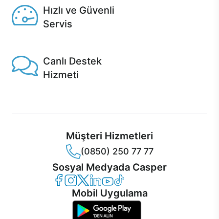
Hızlı ve Güvenli
Servis
1 Saatte servis, Jet servis ve Turbo servis seçenekleri
Casper'da!
Canlı Destek
Hizmeti
Ürünlerinizle ilgili Casper Canlı Destek hizmeti her daim
sizinle.
Müşteri Hizmetleri
(0850) 250 77 77
Sosyal Medyada Casper
Casper Facebook
Casper Instagram
Casper Twitter
Casper LinkedIn
Casper YouTube
Casper TikTok
Mobil Uygulama