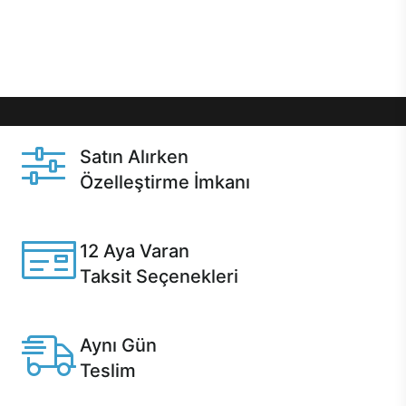
Üstelik satın alma ve satın alma sonrasında hızlı
destek sayesinde Casper kullanıcıların her zaman
yanında!
Satın Alırken
Özelleştirme İmkanı
Casper ürünlerini satın alırken ihtiyacınıza göre
özelleştirebilirsiniz.
12 Aya Varan
Taksit Seçenekleri
Anlaşmalı kredi kartlarına 12 aya varan taksit seçenekleri
Casper'da.
Aynı Gün
Teslim
Seçili ürünlerde Aynı Gün Teslim!