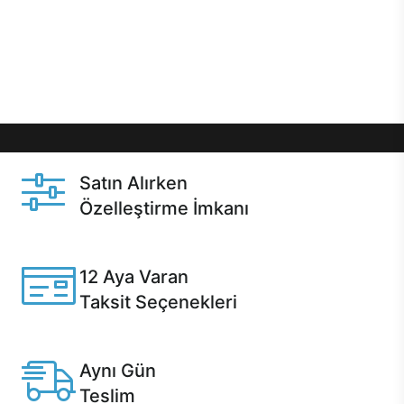
gibi özel fırsatlar Casper kullanıcılarını bekliyor.
Üstelik satın alma ve satın alma sonrasında hızlı
destek sayesinde Casper kullanıcıların her zaman
yanında!
Satın Alırken
Özelleştirme İmkanı
Casper ürünlerini satın alırken ihtiyacınıza göre
özelleştirebilirsiniz.
12 Aya Varan
Taksit Seçenekleri
Anlaşmalı kredi kartlarına 12 aya varan taksit seçenekleri
Casper'da.
Aynı Gün
Teslim