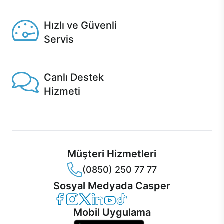
Seçili ürünlerde Aynı Gün Teslim!
Hızlı ve Güvenli
Servis
1 Saatte servis, Jet servis ve Turbo servis seçenekleri
Casper'da!
Canlı Destek
Hizmeti
Ürünlerinizle ilgili Casper Canlı Destek hizmeti her daim
sizinle.
Müşteri Hizmetleri
(0850) 250 77 77
Sosyal Medyada Casper
Casper Facebook
Casper Instagram
Casper Twitter
Casper LinkedIn
Casper YouTube
Casper TikTok
Mobil Uygulama