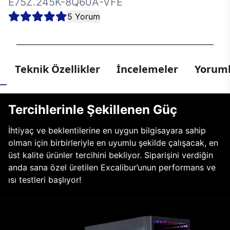
E75Z.245K-8Q60A-VFE
5 Yorum
Teknik Özellikler
İncelemeler
Yoruml
Tercihlerinle Şekillenen Güç
İhtiyaç ve beklentilerine en uygun bilgisayara sahip
olman için birbirleriyle en uyumlu şekilde çalışacak, en
üst kalite ürünler tercihini bekliyor. Siparişini verdiğin
anda sana özel üretilen Excalibur’unun performans ve
ısı testleri başlıyor!