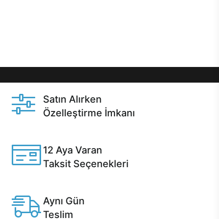
gibi özel fırsatlar Casper kullanıcılarını bekliyor.
Üstelik satın alma ve satın alma sonrasında hızlı
destek sayesinde Casper kullanıcıların her zaman
yanında!
Satın Alırken
Özelleştirme İmkanı
Casper ürünlerini satın alırken ihtiyacınıza göre
özelleştirebilirsiniz.
12 Aya Varan
Taksit Seçenekleri
Anlaşmalı kredi kartlarına 12 aya varan taksit seçenekleri
Casper'da.
Aynı Gün
Teslim