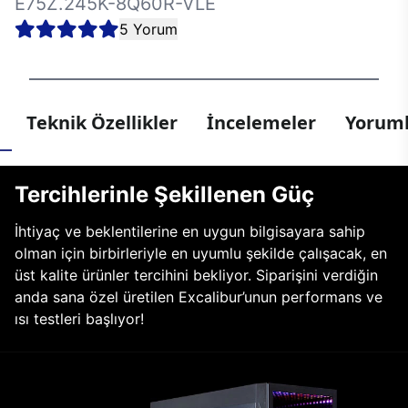
E75Z.245K-8Q60R-VLE
5 Yorum
Teknik Özellikler
İncelemeler
Yoruml
Tercihlerinle Şekillenen Güç
İhtiyaç ve beklentilerine en uygun bilgisayara sahip
olman için birbirleriyle en uyumlu şekilde çalışacak, en
üst kalite ürünler tercihini bekliyor. Siparişini verdiğin
anda sana özel üretilen Excalibur’unun performans ve
ısı testleri başlıyor!