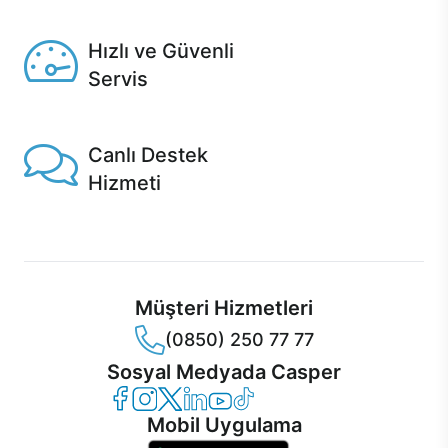
Seçili ürünlerde Aynı Gün Teslim!
Hızlı ve Güvenli
Servis
1 Saatte servis, Jet servis ve Turbo servis seçenekleri
Casper'da!
Canlı Destek
Hizmeti
Ürünlerinizle ilgili Casper Canlı Destek hizmeti her daim
sizinle.
Müşteri Hizmetleri
(0850) 250 77 77
Sosyal Medyada Casper
Casper Facebook
Casper Instagram
Casper Twitter
Casper LinkedIn
Casper YouTube
Casper TikTok
Mobil Uygulama