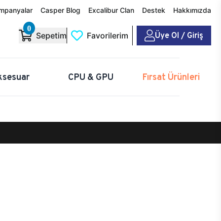
mpanyalar
Casper Blog
Excalibur Clan
Destek
Hakkımızda
0
Üye Ol / Giriş
Sepetim
Favorilerim
ksesuar
CPU & GPU
Fırsat Ürünleri