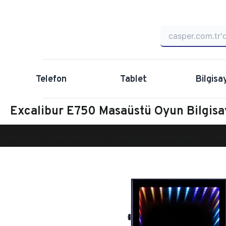
Telefon
Tablet
Bilgisa
Excalibur E750 Masaüstü Oyun Bilgis
Anasayfa
Oyun Bilgisayarı
Masaüstü Oyun Bilgisayarı
Ex