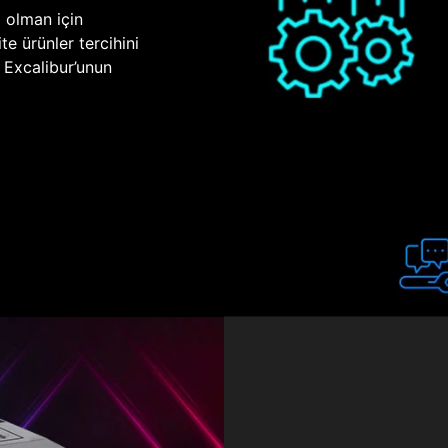
p olman için
te ürünler tercihini
n Excalibur’unun