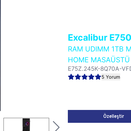
Excalibur E75
RAM UDIMM 1TB M
HOME MASAÜSTÜ 
E75Z.245K-8Q70A-VF
5 Yorum
Özelleştir