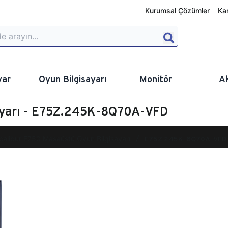
Kurumsal Çözümler
Ka
yar
Oyun Bilgisayarı
Monitör
A
ayarı - E75Z.245K-8Q70A-VFD
calibur E750 Masaüstü Oyun Bilgisayarı
E75Z.245K-8Q70A-VFD