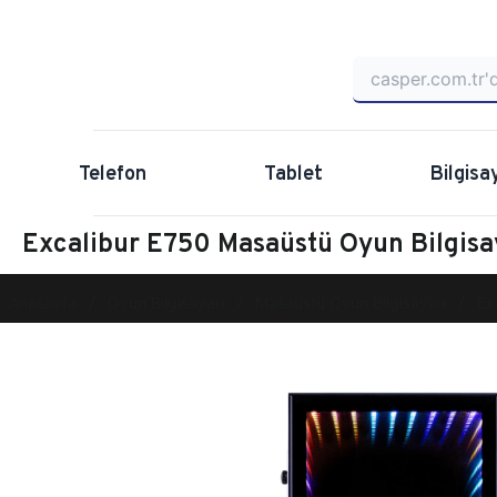
Telefon
Tablet
Bilgisa
Excalibur E750 Masaüstü Oyun Bilgi
Anasayfa
Oyun Bilgisayarı
Masaüstü Oyun Bilgisayarı
Ex