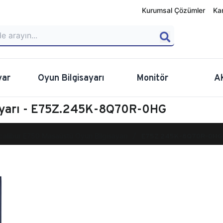
Kurumsal Çözümler
Ka
yar
Oyun Bilgisayarı
Monitör
A
sayarı - E75Z.245K-8Q70R-0HG
calibur E750 Masaüstü Oyun Bilgisayarı
E75Z.245K-8Q70R-0HG