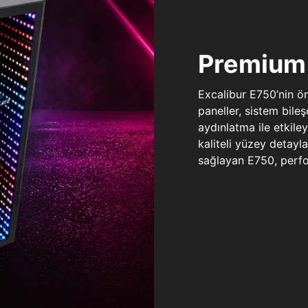
Premium 
Excalibur E750’nin ö
paneller, sistem bile
aydınlatma ile etkile
kaliteli yüzey detay
sağlayan E750, perfo