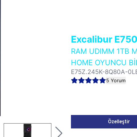
Excalibur E75
RAM UDIMM 1TB M
HOME OYUNCU BİL
E75Z.245K-8Q80A-0L
5 Yorum
Özelleştir