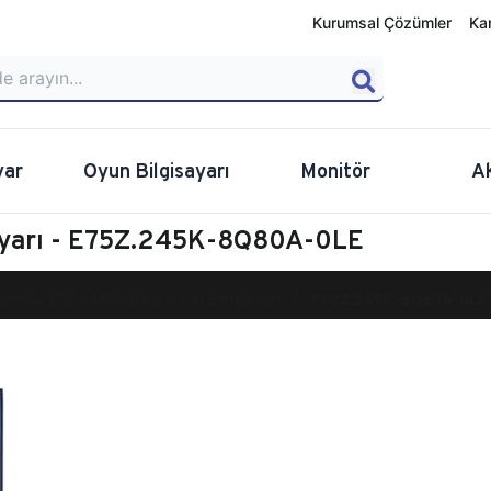
Kurumsal Çözümler
Ka
yar
Oyun Bilgisayarı
Monitör
A
sayarı - E75Z.245K-8Q80A-0LE
calibur E750 Masaüstü Oyun Bilgisayarı
E75Z.245K-8Q80A-0LE