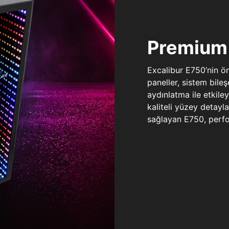
Premium 
Excalibur E750’nin ö
paneller, sistem bile
aydınlatma ile etkile
kaliteli yüzey detay
sağlayan E750, perfo