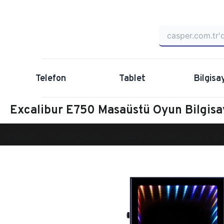
Telefon
Tablet
Bilgisa
Excalibur E750 Masaüstü Oyun Bilgi
Anasayfa
Oyun Bilgisayarı
Masaüstü Oyun Bilgisayarı
Ex