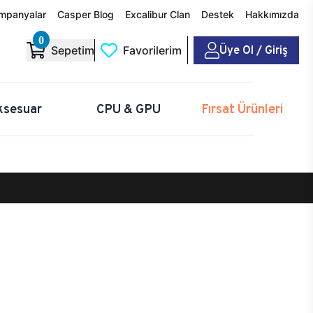
mpanyalar
Casper Blog
Excalibur Clan
Destek
Hakkımızda
0
Üye Ol / Giriş
Sepetim
Favorilerim
ksesuar
CPU & GPU
Fırsat Ürünleri