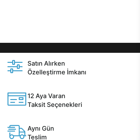
gibi özel fırsatlar Casper kullanıcılarını bekliyor.
Üstelik satın alma ve satın alma sonrasında hızlı
destek sayesinde Casper kullanıcıların her zaman
yanında!
Satın Alırken
Özelleştirme İmkanı
Casper ürünlerini satın alırken ihtiyacınıza göre
özelleştirebilirsiniz.
12 Aya Varan
Taksit Seçenekleri
Anlaşmalı kredi kartlarına 12 aya varan taksit seçenekleri
Casper'da.
Aynı Gün
Teslim