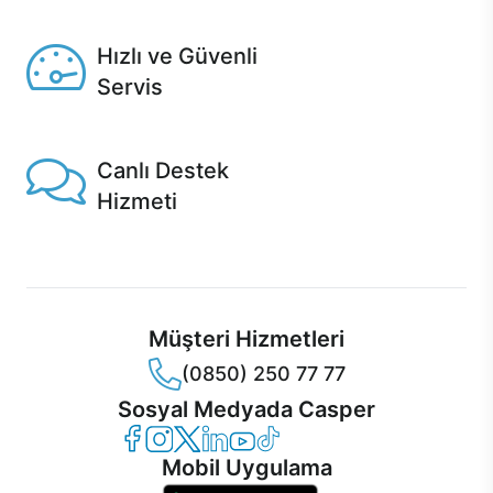
Seçili ürünlerde Aynı Gün Teslim!
Hızlı ve Güvenli
Servis
1 Saatte servis, Jet servis ve Turbo servis seçenekleri
Casper'da!
Canlı Destek
Hizmeti
Ürünlerinizle ilgili Casper Canlı Destek hizmeti her daim
sizinle.
Müşteri Hizmetleri
(0850) 250 77 77
Sosyal Medyada Casper
Casper Facebook
Casper Instagram
Casper Twitter
Casper LinkedIn
Casper YouTube
Casper TikTok
Mobil Uygulama