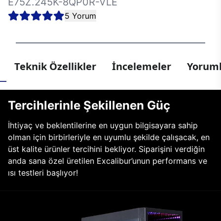
E75Z.245K-8QP0R-VLE
5 Yorum
Teknik Özellikler
İncelemeler
Yoruml
Tercihlerinle Şekillenen Güç
İhtiyaç ve beklentilerine en uygun bilgisayara sahip
olman için birbirleriyle en uyumlu şekilde çalışacak, en
üst kalite ürünler tercihini bekliyor. Siparişini verdiğin
anda sana özel üretilen Excalibur’unun performans ve
ısı testleri başlıyor!