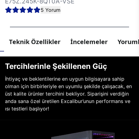
E75Z.245K-8QT0A-VSE
5 Yorum
Teknik Özellikler
İncelemeler
Yoruml
Tercihlerinle Şekillenen Güç
İhtiyaç ve beklentilerine en uygun bilgisayara sahip
olman için birbirleriyle en uyumlu şekilde çalışacak, en
üst kalite ürünler tercihini bekliyor. Siparişini verdiğin
anda sana özel üretilen Excalibur’unun performans ve
ısı testleri başlıyor!