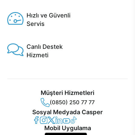
Seçili ürünlerde Aynı Gün Teslim!
Hızlı ve Güvenli
Servis
1 Saatte servis, Jet servis ve Turbo servis seçenekleri
Casper'da!
Canlı Destek
Hizmeti
Ürünlerinizle ilgili Casper Canlı Destek hizmeti her daim
sizinle.
Müşteri Hizmetleri
(0850) 250 77 77
Sosyal Medyada Casper
Casper Facebook
Casper Instagram
Casper Twitter
Casper LinkedIn
Casper YouTube
Casper TikTok
Mobil Uygulama