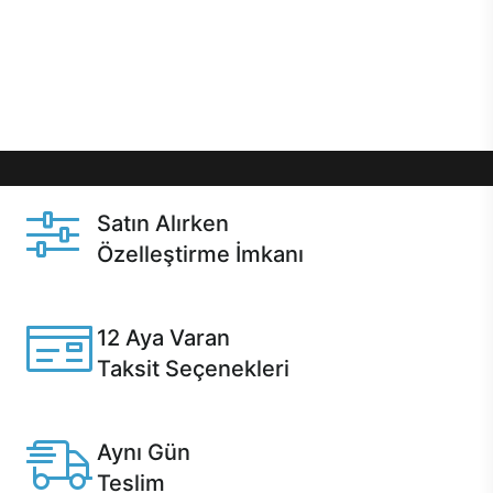
gibi özel fırsatlar Casper kullanıcılarını bekliyor.
Üstelik satın alma ve satın alma sonrasında hızlı
destek sayesinde Casper kullanıcıların her zaman
yanında!
Satın Alırken
Özelleştirme İmkanı
Casper ürünlerini satın alırken ihtiyacınıza göre
özelleştirebilirsiniz.
12 Aya Varan
Taksit Seçenekleri
Anlaşmalı kredi kartlarına 12 aya varan taksit seçenekleri
Casper'da.
Aynı Gün
Teslim