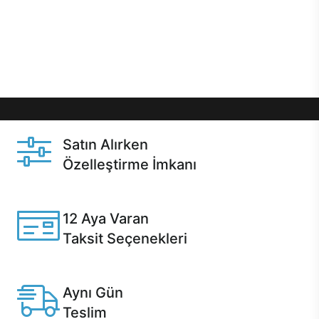
gibi özel fırsatlar Casper kullanıcılarını bekliyor.
Üstelik satın alma ve satın alma sonrasında hızlı
destek sayesinde Casper kullanıcıların her zaman
yanında!
Satın Alırken
Özelleştirme İmkanı
Casper ürünlerini satın alırken ihtiyacınıza göre
özelleştirebilirsiniz.
12 Aya Varan
Taksit Seçenekleri
Anlaşmalı kredi kartlarına 12 aya varan taksit seçenekleri
Casper'da.
Aynı Gün
Teslim