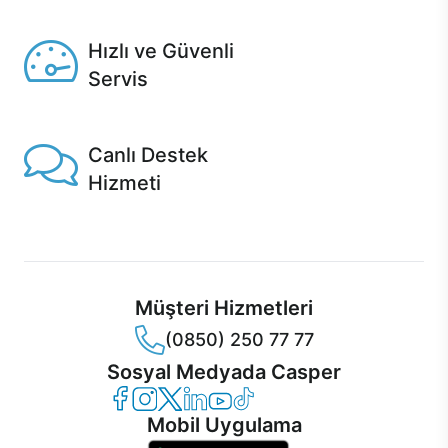
Seçili ürünlerde Aynı Gün Teslim!
Hızlı ve Güvenli
Servis
1 Saatte servis, Jet servis ve Turbo servis seçenekleri
Casper'da!
Canlı Destek
Hizmeti
Ürünlerinizle ilgili Casper Canlı Destek hizmeti her daim
sizinle.
Müşteri Hizmetleri
(0850) 250 77 77
Sosyal Medyada Casper
Casper Facebook
Casper Instagram
Casper Twitter
Casper LinkedIn
Casper YouTube
Casper TikTok
Mobil Uygulama