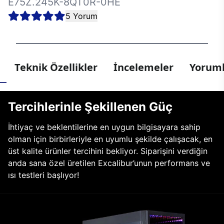
E75Z.245K-8QT0R-0HE
5 Yorum
Teknik Özellikler
İncelemeler
Yoruml
Tercihlerinle Şekillenen Güç
İhtiyaç ve beklentilerine en uygun bilgisayara sahip
olman için birbirleriyle en uyumlu şekilde çalışacak, en
üst kalite ürünler tercihini bekliyor. Siparişini verdiğin
anda sana özel üretilen Excalibur’unun performans ve
ısı testleri başlıyor!