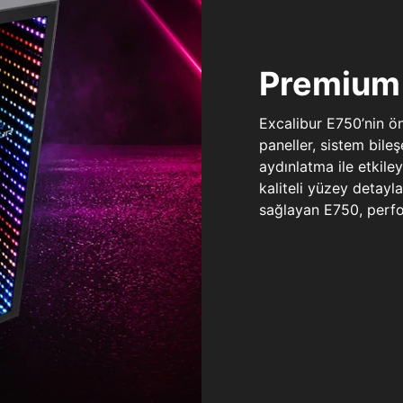
Premium 
Excalibur E750’nin ö
paneller, sistem bile
aydınlatma ile etkile
kaliteli yüzey detay
sağlayan E750, perfo