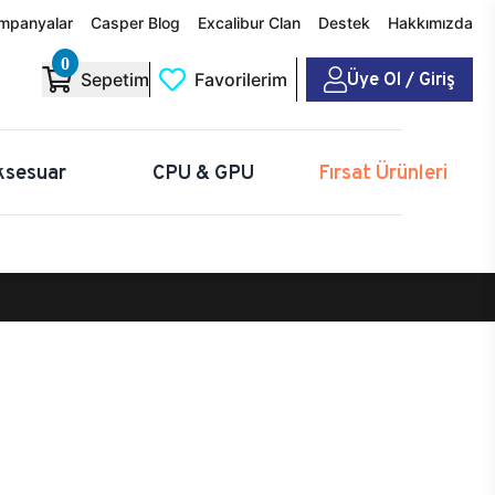
mpanyalar
Casper Blog
Excalibur Clan
Destek
Hakkımızda
0
Üye Ol / Giriş
Sepetim
Favorilerim
ksesuar
CPU & GPU
Fırsat Ürünleri