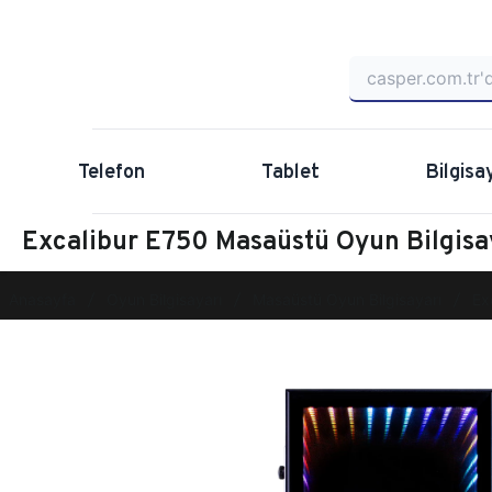
Telefon
Tablet
Bilgisa
Excalibur E750 Masaüstü Oyun Bilgis
Anasayfa
Oyun Bilgisayarı
Masaüstü Oyun Bilgisayarı
Ex