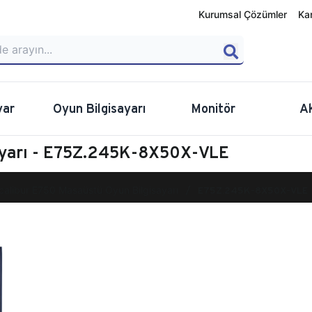
Kurumsal Çözümler
Ka
yar
Oyun Bilgisayarı
Monitör
A
ayarı - E75Z.245K-8X50X-VLE
calibur E750 Masaüstü Oyun Bilgisayarı
E75Z.245K-8X50X-VLE