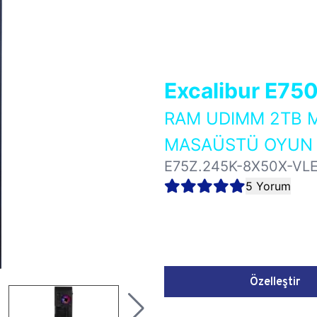
Excalibur E75
RAM UDIMM 2TB M
MASAÜSTÜ OYUN B
E75Z.245K-8X50X-VL
5 Yorum
Özelleştir