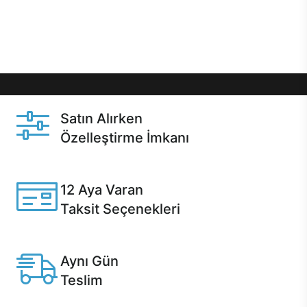
Üstelik satın alma ve satın alma sonrasında hızlı
destek sayesinde Casper kullanıcıların her zaman
yanında!
Satın Alırken
Özelleştirme İmkanı
Casper ürünlerini satın alırken ihtiyacınıza göre
özelleştirebilirsiniz.
12 Aya Varan
Taksit Seçenekleri
Anlaşmalı kredi kartlarına 12 aya varan taksit seçenekleri
Casper'da.
Aynı Gün
Teslim
Seçili ürünlerde Aynı Gün Teslim!