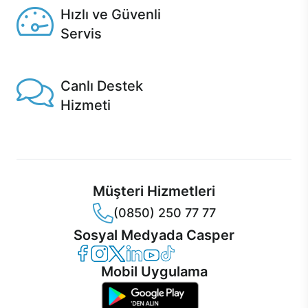
Hızlı ve Güvenli
Servis
1 Saatte servis, Jet servis ve Turbo servis seçenekleri
Casper'da!
Canlı Destek
Hizmeti
Ürünlerinizle ilgili Casper Canlı Destek hizmeti her daim
sizinle.
Müşteri Hizmetleri
(0850) 250 77 77
Sosyal Medyada Casper
Casper Facebook
Casper Instagram
Casper Twitter
Casper LinkedIn
Casper YouTube
Casper TikTok
Mobil Uygulama