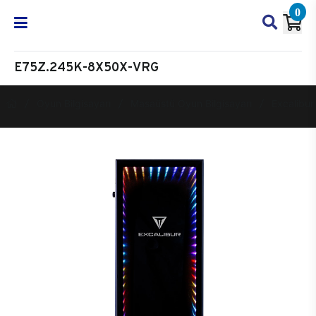
0
E75Z.245K-8X50X-VRG
Oyun Bilgisayarı
Masaüstü Oyun Bilgisayarı
Excalibur