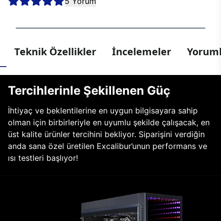
5 Yorum
Teknik Özellikler
İncelemeler
Yoruml
Tercihlerinle Şekillenen Güç
İhtiyaç ve beklentilerine en uygun bilgisayara sahip
olman için birbirleriyle en uyumlu şekilde çalışacak, en
üst kalite ürünler tercihini bekliyor. Siparişini verdiğin
anda sana özel üretilen Excalibur’unun performans ve
ısı testleri başlıyor!