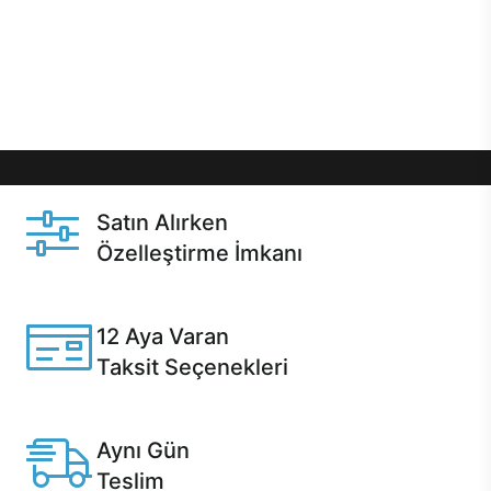
gibi özel fırsatlar Casper kullanıcılarını bekliyor.
Üstelik satın alma ve satın alma sonrasında hızlı
destek sayesinde Casper kullanıcıların her zaman
yanında!
Satın Alırken
Özelleştirme İmkanı
Casper ürünlerini satın alırken ihtiyacınıza göre
özelleştirebilirsiniz.
12 Aya Varan
Taksit Seçenekleri
Anlaşmalı kredi kartlarına 12 aya varan taksit seçenekleri
Casper'da.
Aynı Gün
Teslim