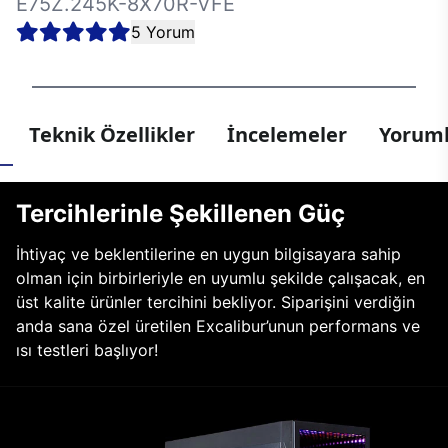
E75Z.245K-8X70R-VFE
5 Yorum
Teknik Özellikler
İncelemeler
Yoruml
Tercihlerinle Şekillenen Güç
İhtiyaç ve beklentilerine en uygun bilgisayara sahip
olman için birbirleriyle en uyumlu şekilde çalışacak, en
üst kalite ürünler tercihini bekliyor. Siparişini verdiğin
anda sana özel üretilen Excalibur’unun performans ve
ısı testleri başlıyor!