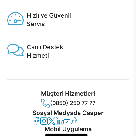
Seçili ürünlerde Aynı Gün Teslim!
Hızlı ve Güvenli
Servis
1 Saatte servis, Jet servis ve Turbo servis seçenekleri
Casper'da!
Canlı Destek
Hizmeti
Ürünlerinizle ilgili Casper Canlı Destek hizmeti her daim
sizinle.
Müşteri Hizmetleri
(0850) 250 77 77
Sosyal Medyada Casper
Casper Facebook
Casper Instagram
Casper Twitter
Casper LinkedIn
Casper YouTube
Casper TikTok
Mobil Uygulama