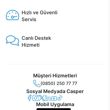
Seçili ürünlerde Aynı Gün Teslim!
Hızlı ve Güvenli
Servis
1 Saatte servis, Jet servis ve Turbo servis seçenekleri
Casper'da!
Canlı Destek
Hizmeti
Ürünlerinizle ilgili Casper Canlı Destek hizmeti her daim
sizinle.
Müşteri Hizmetleri
(0850) 250 77 77
Sosyal Medyada Casper
Casper Facebook
Casper Instagram
Casper Twitter
Casper LinkedIn
Casper YouTube
Casper TikTok
Mobil Uygulama