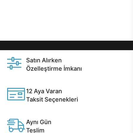
gibi özel fırsatlar Casper kullanıcılarını bekliyor.
Üstelik satın alma ve satın alma sonrasında hızlı
destek sayesinde Casper kullanıcıların her zaman
yanında!
Satın Alırken
Özelleştirme İmkanı
Casper ürünlerini satın alırken ihtiyacınıza göre
özelleştirebilirsiniz.
12 Aya Varan
Taksit Seçenekleri
Anlaşmalı kredi kartlarına 12 aya varan taksit seçenekleri
Casper'da.
Aynı Gün
Teslim