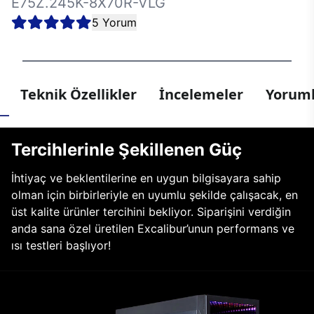
E75Z.245K-8X70R-VLG
5 Yorum
Teknik Özellikler
İncelemeler
Yoruml
Tercihlerinle Şekillenen Güç
İhtiyaç ve beklentilerine en uygun bilgisayara sahip
olman için birbirleriyle en uyumlu şekilde çalışacak, en
üst kalite ürünler tercihini bekliyor. Siparişini verdiğin
anda sana özel üretilen Excalibur’unun performans ve
ısı testleri başlıyor!