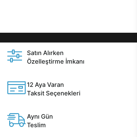
Üstelik satın alma ve satın alma sonrasında hızlı
destek sayesinde Casper kullanıcıların her zaman
yanında!
Satın Alırken
Özelleştirme İmkanı
Casper ürünlerini satın alırken ihtiyacınıza göre
özelleştirebilirsiniz.
12 Aya Varan
Taksit Seçenekleri
Anlaşmalı kredi kartlarına 12 aya varan taksit seçenekleri
Casper'da.
Aynı Gün
Teslim
Seçili ürünlerde Aynı Gün Teslim!