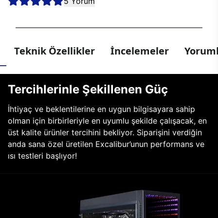
5 Yorum
Teknik Özellikler
İncelemeler
Yoruml
Tercihlerinle Şekillenen Güç
İhtiyaç ve beklentilerine en uygun bilgisayara sahip
olman için birbirleriyle en uyumlu şekilde çalışacak, en
üst kalite ürünler tercihini bekliyor. Siparişini verdiğin
anda sana özel üretilen Excalibur’unun performans ve
ısı testleri başlıyor!