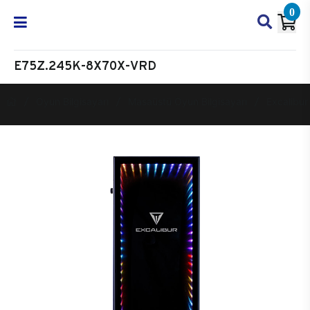
0
E75Z.245K-8X70X-VRD
Oyun Bilgisayarı
Masaüstü Oyun Bilgisayarı
Excalibur