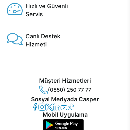
Hızlı ve Güvenli
Servis
1 Saatte servis, Jet servis ve Turbo servis seçenekleri
Casper'da!
Canlı Destek
Hizmeti
Ürünlerinizle ilgili Casper Canlı Destek hizmeti her daim
sizinle.
Müşteri Hizmetleri
(0850) 250 77 77
Sosyal Medyada Casper
Casper Facebook
Casper Instagram
Casper Twitter
Casper LinkedIn
Casper YouTube
Casper TikTok
Mobil Uygulama