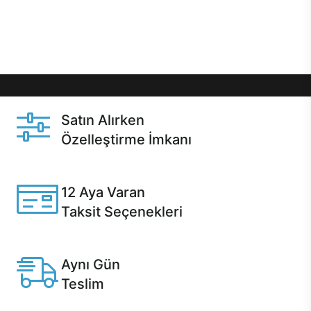
Üstelik satın alma ve satın alma sonrasında hızlı
destek sayesinde Casper kullanıcıların her zaman
yanında!
Satın Alırken
Özelleştirme İmkanı
Casper ürünlerini satın alırken ihtiyacınıza göre
özelleştirebilirsiniz.
12 Aya Varan
Taksit Seçenekleri
Anlaşmalı kredi kartlarına 12 aya varan taksit seçenekleri
Casper'da.
Aynı Gün
Teslim
Seçili ürünlerde Aynı Gün Teslim!