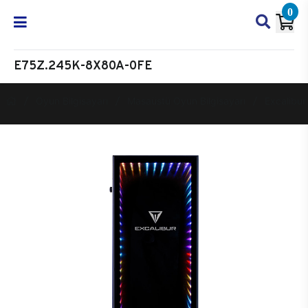
0
E75Z.245K-8X80A-0FE
Oyun Bilgisayarı
Masaüstü Oyun Bilgisayarı
Excalibur