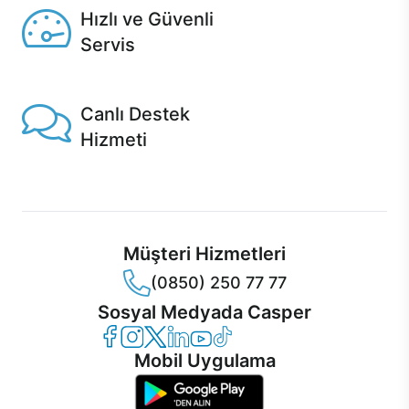
Hızlı ve Güvenli
Servis
1 Saatte servis, Jet servis ve Turbo servis seçenekleri
Casper'da!
Canlı Destek
Hizmeti
Ürünlerinizle ilgili Casper Canlı Destek hizmeti her daim
sizinle.
Müşteri Hizmetleri
(0850) 250 77 77
Sosyal Medyada Casper
Casper Facebook
Casper Instagram
Casper Twitter
Casper LinkedIn
Casper YouTube
Casper TikTok
Mobil Uygulama