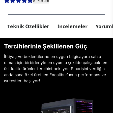
5 Yorum
Teknik Özellikler
İncelemeler
Yoruml
Tercihlerinle Şekillenen Güç
İhtiyaç ve beklentilerine en uygun bilgisayara sahip
olman için birbirleriyle en uyumlu şekilde çalışacak, en
üst kalite ürünler tercihini bekliyor. Siparişini verdiğin
anda sana özel üretilen Excalibur’unun performans ve
ısı testleri başlıyor!