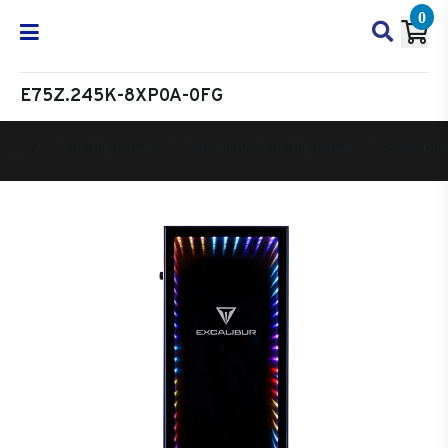
0
E75Z.245K-8XP0A-0FG
Oyun Bilgisayarı
Masaüstü Oyun Bilgisayarı
Excalibur