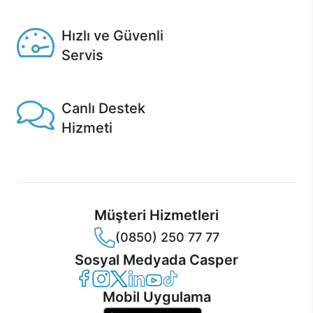
Seçili ürünlerde Aynı Gün Teslim!
Hızlı ve Güvenli
Servis
1 Saatte servis, Jet servis ve Turbo servis seçenekleri
Casper'da!
Canlı Destek
Hizmeti
Ürünlerinizle ilgili Casper Canlı Destek hizmeti her daim
sizinle.
Müşteri Hizmetleri
(0850) 250 77 77
Sosyal Medyada Casper
Casper Facebook
Casper Instagram
Casper Twitter
Casper LinkedIn
Casper YouTube
Casper TikTok
Mobil Uygulama