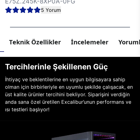
E75Z.245K-8XP0A-0FG
5 Yorum
Teknik Özellikler
İncelemeler
Yoruml
Tercihlerinle Şekillenen Güç
İhtiyaç ve beklentilerine en uygun bilgisayara sahip
olman için birbirleriyle en uyumlu şekilde çalışacak, en
üst kalite ürünler tercihini bekliyor. Siparişini verdiğin
anda sana özel üretilen Excalibur’unun performans ve
ısı testleri başlıyor!