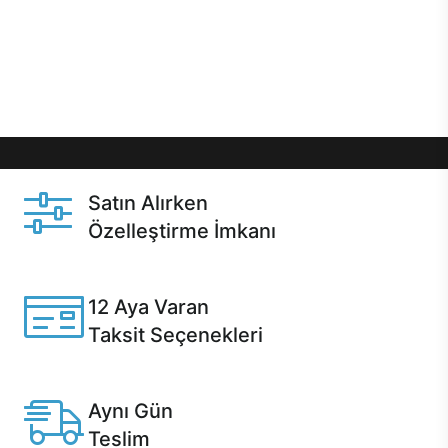
gibi özel fırsatlar Casper kullanıcılarını bekliyor.
Üstelik satın alma ve satın alma sonrasında hızlı
destek sayesinde Casper kullanıcıların her zaman
yanında!
Satın Alırken
Özelleştirme İmkanı
Casper ürünlerini satın alırken ihtiyacınıza göre
özelleştirebilirsiniz.
12 Aya Varan
Taksit Seçenekleri
Anlaşmalı kredi kartlarına 12 aya varan taksit seçenekleri
Casper'da.
Aynı Gün
Teslim