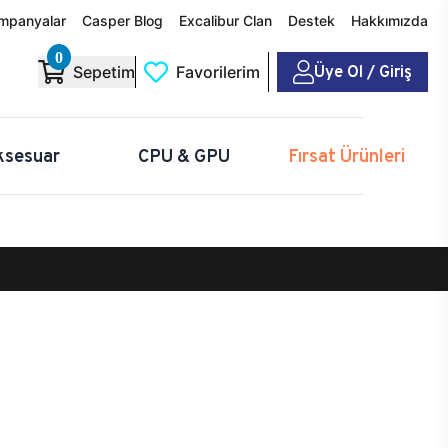
mpanyalar
Casper Blog
Excalibur Clan
Destek
Hakkımızda
0
Üye Ol / Giriş
Sepetim
Favorilerim
ksesuar
CPU & GPU
Fırsat Ürünleri