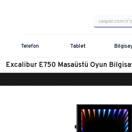
Telefon
Tablet
Bilgisa
Excalibur E750 Masaüstü Oyun Bilgis
Anasayfa
Oyun Bilgisayarı
Masaüstü Oyun Bilgisayarı
Ex