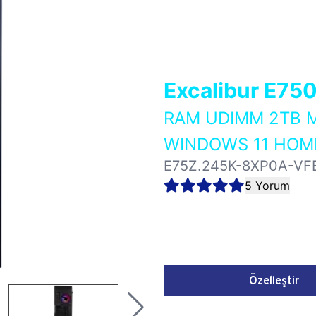
Excalibur E75
RAM UDIMM 2TB M
WINDOWS 11 HOME
E75Z.245K-8XP0A-VF
5 Yorum
Özelleştir