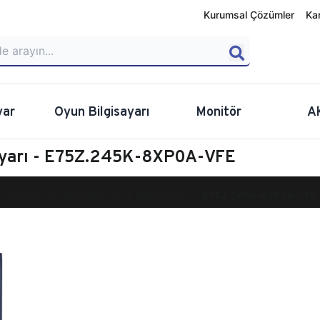
Kurumsal Çözümler
Ka
yar
Oyun Bilgisayarı
Monitör
A
ayarı - E75Z.245K-8XP0A-VFE
calibur E750 Masaüstü Oyun Bilgisayarı
E75Z.245K-8XP0A-VFE