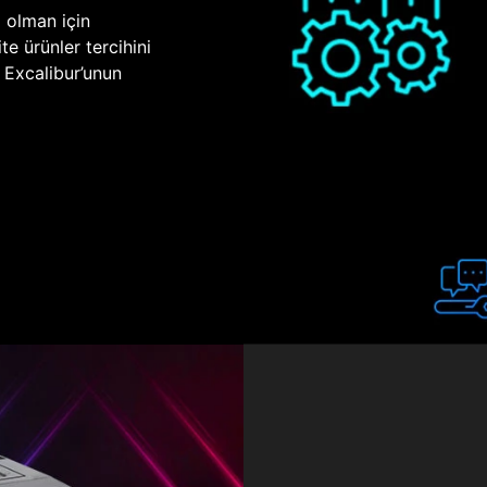
p olman için
te ürünler tercihini
n Excalibur’unun