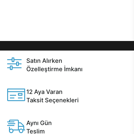
gibi özel fırsatlar Casper kullanıcılarını bekliyor.
Üstelik satın alma ve satın alma sonrasında hızlı
destek sayesinde Casper kullanıcıların her zaman
yanında!
Satın Alırken
Özelleştirme İmkanı
Casper ürünlerini satın alırken ihtiyacınıza göre
özelleştirebilirsiniz.
12 Aya Varan
Taksit Seçenekleri
Anlaşmalı kredi kartlarına 12 aya varan taksit seçenekleri
Casper'da.
Aynı Gün
Teslim