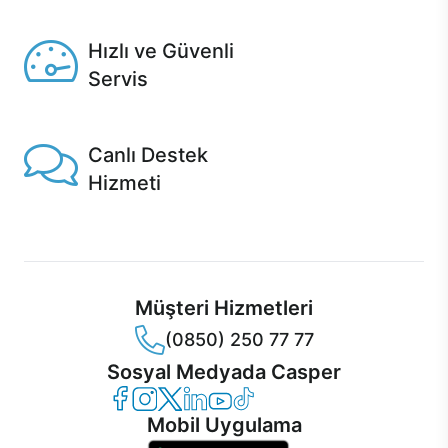
Seçili ürünlerde Aynı Gün Teslim!
Hızlı ve Güvenli
Servis
1 Saatte servis, Jet servis ve Turbo servis seçenekleri
Casper'da!
Canlı Destek
Hizmeti
Ürünlerinizle ilgili Casper Canlı Destek hizmeti her daim
sizinle.
Müşteri Hizmetleri
(0850) 250 77 77
Sosyal Medyada Casper
Casper Facebook
Casper Instagram
Casper Twitter
Casper LinkedIn
Casper YouTube
Casper TikTok
Mobil Uygulama