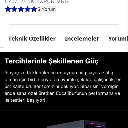
E75Z.245K-8XP0R-VRG
5 Yorum
Teknik Özellikler
İncelemeler
Yoruml
Tercihlerinle Şekillenen Güç
İhtiyaç ve beklentilerine en uygun bilgisayara sahip
olman için birbirleriyle en uyumlu şekilde çalışacak, en
üst kalite ürünler tercihini bekliyor. Siparişini verdiğin
anda sana özel üretilen Excalibur’unun performans ve
ısı testleri başlıyor!