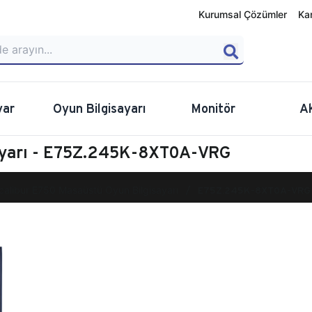
Kurumsal Çözümler
Ka
yar
Oyun Bilgisayarı
Monitör
A
sayarı - E75Z.245K-8XT0A-VRG
calibur E750 Masaüstü Oyun Bilgisayarı
E75Z.245K-8XT0A-VRG