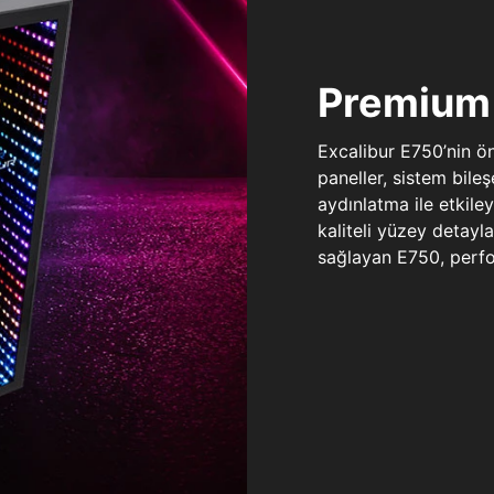
Premium 
Excalibur E750’nin ö
paneller, sistem bile
aydınlatma ile etkile
kaliteli yüzey detay
sağlayan E750, perfo