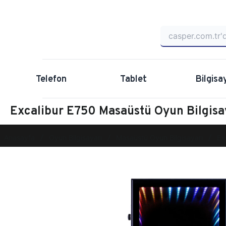
Telefon
Tablet
Bilgisa
Excalibur E750 Masaüstü Oyun Bilgi
Anasayfa
Oyun Bilgisayarı
Masaüstü Oyun Bilgisayarı
Ex