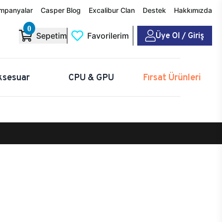
mpanyalar
Casper Blog
Excalibur Clan
Destek
Hakkımızda
0
Üye Ol / Giriş
Sepetim
Favorilerim
ksesuar
CPU & GPU
Fırsat Ürünleri