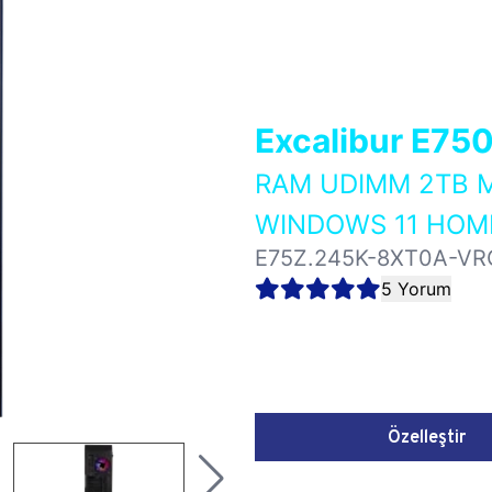
Excalibur E75
RAM UDIMM 2TB M
WINDOWS 11 HOME
E75Z.245K-8XT0A-VR
5 Yorum
Özelleştir