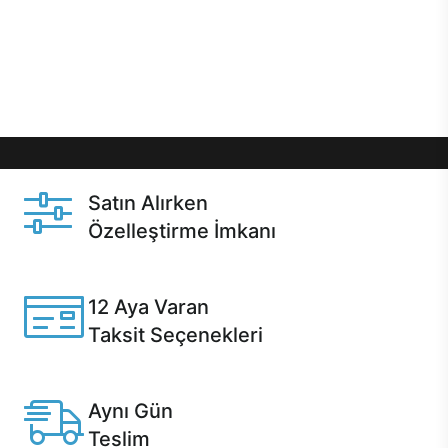
gibi özel fırsatlar Casper kullanıcılarını bekliyor.
Üstelik satın alma ve satın alma sonrasında hızlı
destek sayesinde Casper kullanıcıların her zaman
yanında!
Satın Alırken
Özelleştirme İmkanı
Casper ürünlerini satın alırken ihtiyacınıza göre
özelleştirebilirsiniz.
12 Aya Varan
Taksit Seçenekleri
Anlaşmalı kredi kartlarına 12 aya varan taksit seçenekleri
Casper'da.
Aynı Gün
Teslim