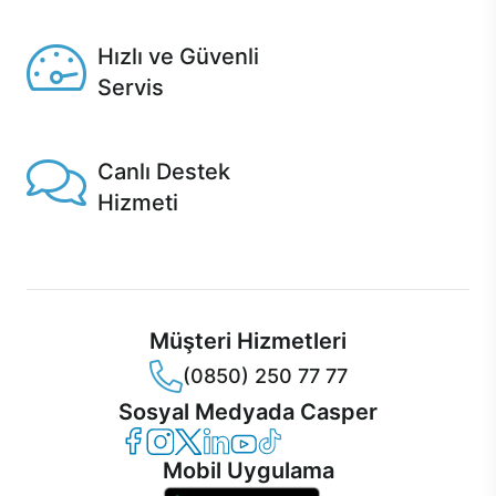
Seçili ürünlerde Aynı Gün Teslim!
Hızlı ve Güvenli
Servis
1 Saatte servis, Jet servis ve Turbo servis seçenekleri
Casper'da!
Canlı Destek
Hizmeti
Ürünlerinizle ilgili Casper Canlı Destek hizmeti her daim
sizinle.
Müşteri Hizmetleri
(0850) 250 77 77
Sosyal Medyada Casper
Casper Facebook
Casper Instagram
Casper Twitter
Casper LinkedIn
Casper YouTube
Casper TikTok
Mobil Uygulama