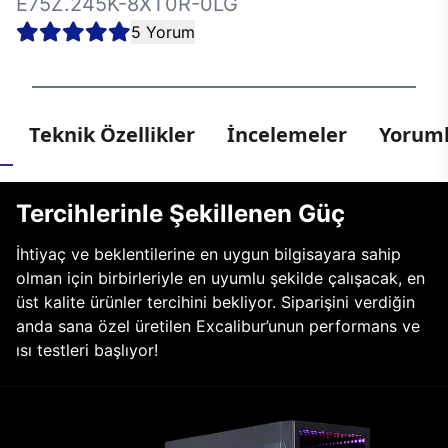
E75Z.245K-8XT0R-0LG
5 Yorum
Teknik Özellikler
İncelemeler
Yoruml
Tercihlerinle Şekillenen Güç
İhtiyaç ve beklentilerine en uygun bilgisayara sahip
olman için birbirleriyle en uyumlu şekilde çalışacak, en
üst kalite ürünler tercihini bekliyor. Siparişini verdiğin
anda sana özel üretilen Excalibur’unun performans ve
ısı testleri başlıyor!